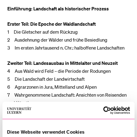
Einführung: Landschaft als historischer Prozess
Erster Teil: Die Epoche der Waldlandschaft
1 Die Gletscher auf dem Rückzug
2 Ausdehnung der Wälder und frühe Besiedlung
3 Im ersten Jahrtausend n. Chr.: halboffene Landschaften
Zweiter Teil: Landesausbau in Mittelalter und Neuzeit
4 Aus Wald wird Feld – die Periode der Rodungen
5 Die Landschaft der Landwirtschaft
6 Agrarzonen in Jura, Mittelland und Alpen
7 Wahrgenommene Landschaft: Ansichten von Reisenden
und Künstlern
Dritter Teil: Urbanisierung – die Moderne kommt
8 Die Expansion der Städte
Diese Webseite verwendet Cookies
9 Entstehung der Verkehrslandschaft