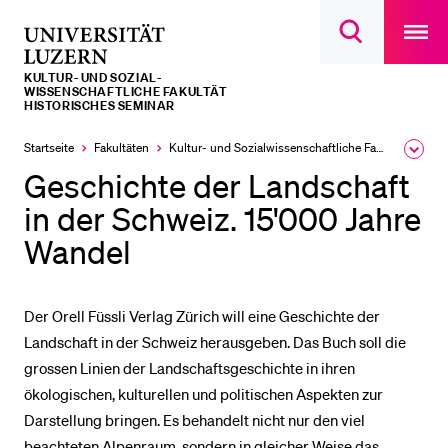
Open
main
Universität
Suchdialog
navigatio
LETZTE SUCHEN
öffnen
overlay
Luzern
KULTUR- UND SOZIAL­­­
Sie haben noch keine Suche getätigt.
WISSENSCHAFTLICHE FAKULTÄT
HISTORISCHES SEMINAR
DIE UNI FÜR…
Startseite
Fakultäten
Kultur- und Sozial­­wissenschaftliche Fakultät
Ausk
Schulklassen und Lehrpersonen
des
Geschichte der Landschaft
Brea
Studien­interessierte
Men
in der Schweiz. 15'000 Jahre
Studierende
Wandel
Forschende
Mitarbeitende
Der Orell Füssli Verlag Zürich will eine Geschichte der
Alumni
Landschaft in der Schweiz herausgeben. Das Buch soll die
grossen Linien der Landschaftsgeschichte in ihren
Stellensuchende
ökologischen, kulturellen und politischen Aspekten zur
Förderer
Darstellung bringen. Es behandelt nicht nur den viel
Medien
beachteten Alpenraum, sondern in gleicher Weise das