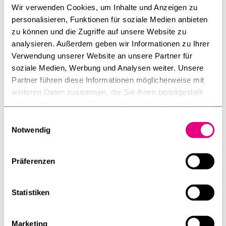
Wir verwenden Cookies, um Inhalte und Anzeigen zu
10 Die Korrektion der Natur
personalisieren, Funktionen für soziale Medien anbieten
11 Konservative Moderne: Natur- und Heimatschutz
zu können und die Zugriffe auf unsere Website zu
12 Landschaft abbilden: Kartografie und Relief
analysieren. Außerdem geben wir Informationen zu Ihrer
13 Gartenanlagen vom Barock bis zur Gegenwart
Verwendung unserer Website an unsere Partner für
soziale Medien, Werbung und Analysen weiter. Unsere
Vierter Teil: Landschaft zwischen Agglomeration und
Partner führen diese Informationen möglicherweise mit
Wildnis
weiteren Daten zusammen, die Sie ihnen bereitgestellt
14 Wissenschaft, Planung, Politik
haben oder die sie im Rahmen Ihrer Nutzung der Dienste
15 Siedlungs- und Verkehrsentwicklung
gesammelt haben.
Einwilligungsauswahl
16 Landwirtschaft unter Druck
Notwendig
17
Forest Transition
– der Wald kehrt zurück
18 Die Parkbewegung
Präferenzen
Schluss: Ein europäisches Landschaftslabor
Um die Kohärenz des Werks zu gewährleisten, wird der
Statistiken
Inhalt der einzelnen Kapitel zwischen den AutorInnen und
dem Redaktionskomitee abgesprochen. Diese gemeinsame
Marketing