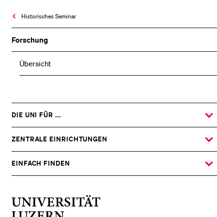
Historisches Seminar
Forschung
Übersicht
DIE UNI FÜR ...
ZEIGE
DAS
%1$S
UNTERMENÜ
ZENTRALE EINRICHTUNGEN
ZEIGE
DAS
%1$S
UNTERMENÜ
EINFACH FINDEN
ZEIGE
DAS
%1$S
UNTERMENÜ
Universität
Luzern