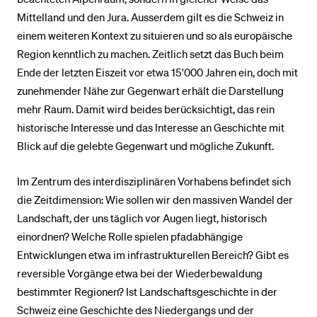
Mittelland und den Jura. Ausserdem gilt es die Schweiz in
einem weiteren Kontext zu situieren und so als europäische
BELIEBTE INHALTE
Region kenntlich zu machen. Zeitlich setzt das Buch beim
Vorlesungsverzeichnis
Ende der letzten Eiszeit vor etwa 15'000 Jahren ein, doch mit
zunehmender Nähe zur Gegenwart erhält die Darstellung
Bibliothek
mehr Raum. Damit wird beides berücksichtigt, das rein
Sportangebot
historische Interesse und das Interesse an Geschichte mit
Menuplan Mensa
Blick auf die gelebte Gegenwart und mögliche Zukunft.
Anmeldung und Zulassung
Im Zentrum des interdisziplinären Vorhabens befindet sich
die Zeitdimension: Wie sollen wir den massiven Wandel der
Landschaft, der uns täglich vor Augen liegt, historisch
einordnen? Welche Rolle spielen pfadabhängige
Entwicklungen etwa im infrastrukturellen Bereich? Gibt es
reversible Vorgänge etwa bei der Wiederbewaldung
bestimmter Regionen? Ist Landschaftsgeschichte in der
Schweiz eine Geschichte des Niedergangs und der