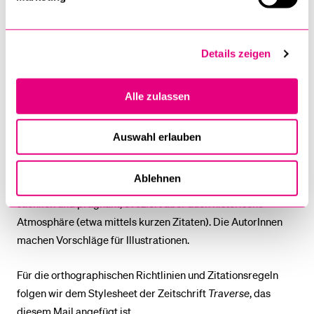
Konzeptarbeit erfolgt in den ersten zwei Monaten nach
Annahme des Auftrags auf mündlichem und schriftlichem
Weg. Die Beiträge basieren auf der verfügbaren
Details zeigen
Forschungsliteratur; ein (erneutes) Quellenstudium ist nicht
erforderlich.
Alle zulassen
Form
Die Kapitel enthalten Hinweise zum Forschungsstand und
Auswahl erlauben
Endnoten mit der benutzen Literatur. Angestrebt wird eine
Kombination von Überblicksdarstellung („die grossen
Ablehnen
Linien“) und anschaulichen Beispielen. Der Stil der Texte ist
sachlich und prägnant, evoziert aber auch historische
Atmosphäre (etwa mittels kurzen Zitaten). Die AutorInnen
machen Vorschläge für Illustrationen.
Für die orthographischen Richtlinien und Zitationsregeln
folgen wir dem Stylesheet der Zeitschrift
Traverse
, das
diesem Mail angefügt ist.