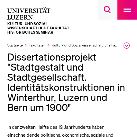
Open
main
Universität
Suchdialog
navigatio
LETZTE SUCHEN
öffnen
overlay
Luzern
KULTUR- UND SOZIAL­­­
Sie haben noch keine Suche getätigt.
WISSENSCHAFTLICHE FAKULTÄT
HISTORISCHES SEMINAR
DIE UNI FÜR…
Startseite
Fakultäten
Kultur- und Sozial­­wissenschaftliche Fakultät
Ausk
Schulklassen und Lehrpersonen
des
Dissertationsprojekt
Brea
Studien­interessierte
Men
"Stadtgestalt und
Studierende
Stadtgesellschaft.
Forschende
Identitätskonstruktionen in
Mitarbeitende
Winterthur, Luzern und
Alumni
Bern um 1900"
Stellensuchende
Förderer
In der zweiten Hälfte des 19. Jahrhunderts haben
einschneidende politische, ökonomische, soziale und
Medien