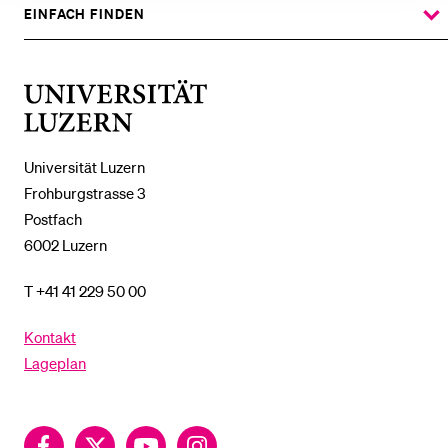
%1$S
UNTERMENÜ
EINFACH FINDEN
ZEIGE
DAS
%1$S
UNTERMENÜ
Universität
Luzern
Universität Luzern
Frohburgstrasse 3
Postfach
6002 Luzern
T +41 41 229 50 00
Kontakt
Lageplan
Facebook
Twitter
YouTube
Instagram