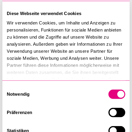
und Vergangenheitsbezug deutet, die sich gegenseitig
bedingten und vielfältig beeinflussten. Es soll gezeigt
Diese Webseite verwendet Cookies
werden, wie in verschiedenen Städten Identitäten unter
Wir verwenden Cookies, um Inhalte und Anzeigen zu
Bezugnahme auf die gegenwärtige und die intendierte
personalisieren, Funktionen für soziale Medien anbieten
zukünftige Stadt sowie auf die je eigene Stadtgeschichte
zu können und die Zugriffe auf unsere Website zu
konstruiert wurden und welche Funktionen die Orientierung
analysieren. Außerdem geben wir Informationen zu Ihrer
an "alt" und "neu" dabei einnahmen.
Verwendung unserer Website an unsere Partner für
soziale Medien, Werbung und Analysen weiter. Unsere
Partner führen diese Informationen möglicherweise mit
Diese städtischen Selbstbilder waren abhängig von der in
weiteren Daten zusammen, die Sie ihnen bereitgestellt
haben oder die sie im Rahmen Ihrer Nutzung der Dienste
jeder Stadt eigenen wirtschaftlichen, politischen, sozialen
gesammelt haben.
und kulturellen Entwicklung. Analysiert werden sie anhand
Einwilligungsauswahl
Notwendig
von drei Fallbeispielen: Winterthur, Luzern und Bern, die
exemplarisch stehen für die sich im 19. Jahrhundert
herausbildende Trias von Industrie, Tourismus und
Präferenzen
Verwaltung / Dienstleistung. Mit dem Vergleich dieser drei
Städte und ihrer je unterschiedlichen Identitätsdiskurse, die
Statistiken