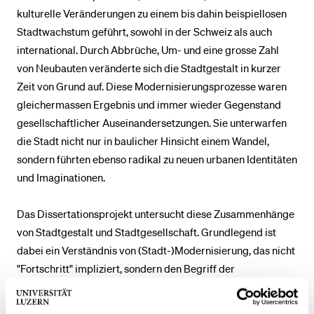
kulturelle Veränderungen zu einem bis dahin beispiellosen
Stadtwachstum geführt, sowohl in der Schweiz als auch
BELIEBTE INHALTE
international. Durch Abbrüche, Um- und eine grosse Zahl
Vorlesungsverzeichnis
von Neubauten veränderte sich die Stadtgestalt in kurzer
Zeit von Grund auf. Diese Modernisierungsprozesse waren
Bibliothek
gleichermassen Ergebnis und immer wieder Gegenstand
Sportangebot
gesellschaftlicher Auseinandersetzungen. Sie unterwarfen
Menuplan Mensa
die Stadt nicht nur in baulicher Hinsicht einem Wandel,
sondern führten ebenso radikal zu neuen urbanen Identitäten
Anmeldung und Zulassung
und Imaginationen.
Das Dissertationsprojekt untersucht diese Zusammenhänge
von Stadtgestalt und Stadtgesellschaft. Grundlegend ist
dabei ein Verständnis von (Stadt-)Modernisierung, das nicht
"Fortschritt" impliziert, sondern den Begriff der
Modernisierung in einem reflexiven Sinne als Ausdruck der
Ambivalenz (und Gleichzeitigkeit) von Fortschrittsglaube