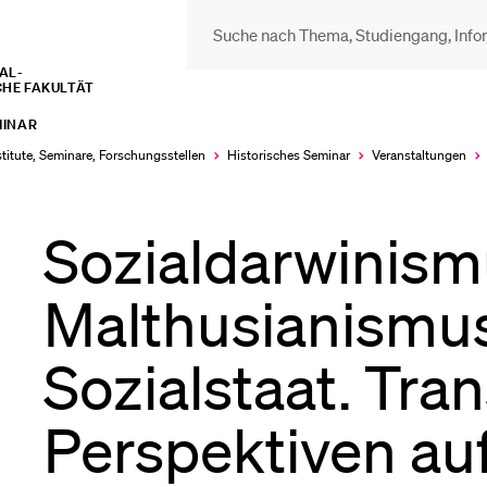
L­­­
CHE FAKULTÄT
DIE UNI FÜR…
BEL
MINAR
Schulklassen und
Vor
stitute, Seminare, Forschungsstellen
Historisches Seminar
Veranstaltungen
Lehrpersonen
Sozialdarwinism
Bib
Studien­interessierte
Malthusianismus
Spo
Sozialstaat. Tra
Studierende
Men
Perspektiven auf