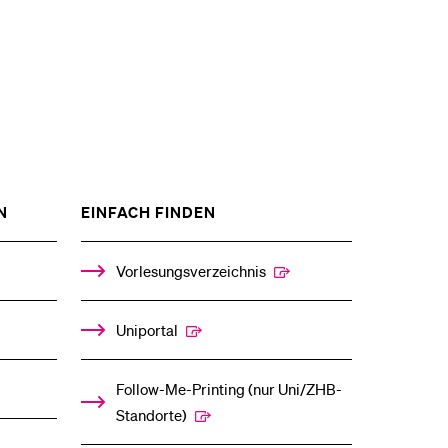
ZEIGE
ZEIGE
N
EINFACH FINDEN
DAS
DAS
%1$S
%1$S
UNTERMENÜ
UNTERMENÜ
Vorlesungsverzeichnis
Uniportal
Follow-Me-Printing­ ­(nur Uni/ZHB-
Standorte)