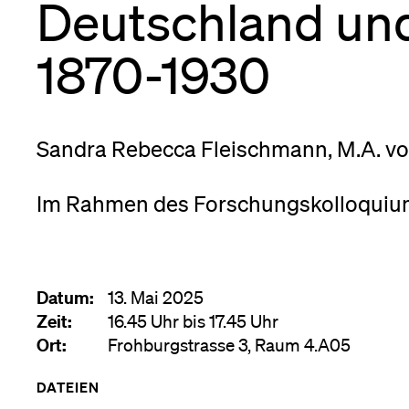
Deutschland un
Forschende
Anm
1870-1930
Mitarbeitende
Sandra Rebecca Fleischmann, M.A. von
Alumni
Im Rahmen des Forschungskolloquium
Stellensuchende
Datum:
13. Mai 2025
Zeit:
16.45 Uhr bis 17.45 Uhr
Ort:
Frohburgstrasse 3, Raum 4.A05
Förderer
DATEIEN