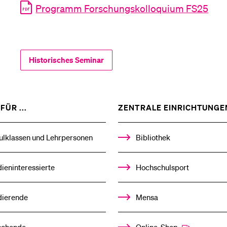
Programm Forschungskolloquium FS25
Medien
Historisches Seminar
ZEIGE
FÜR ...
ZENTRALE EINRICHTUNGE
DAS
%1$S
UNTERMENÜ
ulklassen und Lehrpersonen
Bibliothek
ieninteressierte
Hochschulsport
dierende
Mensa