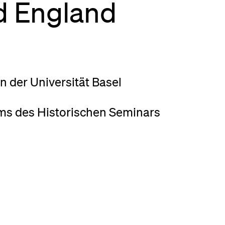
d England
eldung und Zulassung
 der Universität Basel
s des Historischen Seminars