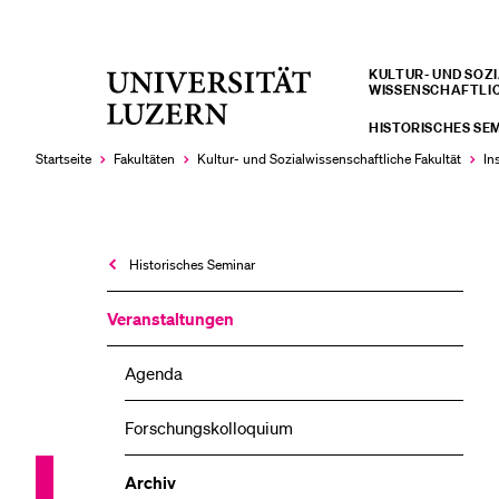
KULTUR- UND SOZIA
Universität
WISSENSCHAFTLI
LETZTE SUCHEN
Luzern
HISTORISCHES SE
Sie haben noch keine Suche getätigt.
Startseite
Fakultäten
Kultur- und Sozial­­wissenschaftliche Fakultät
In
Historisches Seminar
Veranstaltungen
Agenda
Forschungskolloquium
Archiv