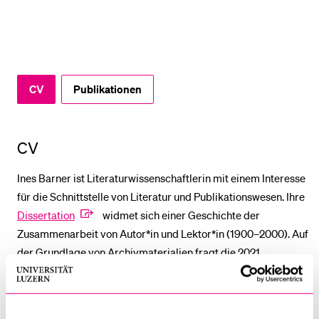
BELIEBTE INHALTE
Vorlesungsverzeichnis
CV
Publikationen
Bibliothek
Sportangebot
Menuplan Mensa
CV
Anmeldung und Zulassung
Ines Barner ist Literaturwissenschaftlerin mit einem Interesse
für die Schnittstelle von Literatur und Publikationswesen. Ihre
Dissertation
widmet sich einer Geschichte der
Zusammenarbeit von Autor*in und Lektor*in (1900–2000). Auf
der Grundlage von Archivmaterialien fragt die 2021
erschienene Arbeit danach, wie sich die Mitarbeit der
«unsichtbaren Zweiten» auf Texte auswirkt(e): Was machen
Lektor*innen, wenn sie mitschreiben, und was macht das mit