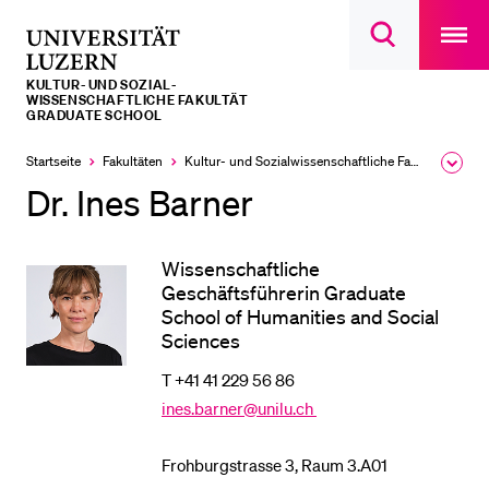
Open
main
Universität
Suchdialog
navigatio
LETZTE SUCHEN
öffnen
overlay
Luzern
KULTUR- UND SOZIAL­­­
Sie haben noch keine Suche getätigt.
WISSENSCHAFTLICHE FAKULTÄT
GRADUATE SCHOOL
DIE UNI FÜR…
Startseite
Fakultäten
Kultur- und Sozial­­wissenschaftliche Fakultät
Ausk
Schulklassen und Lehrpersonen
des
Dr. Ines Barner
Brea
Studien­interessierte
Men
Studierende
Wissenschaftliche
Geschäftsführerin Graduate
Forschende
School of Humanities and Social
Mitarbeitende
Sciences
Alumni
T +41 41 229 56 86
ines.barner@unilu.ch
Stellensuchende
Förderer
Frohburgstrasse 3, Raum 3.A01
Medien