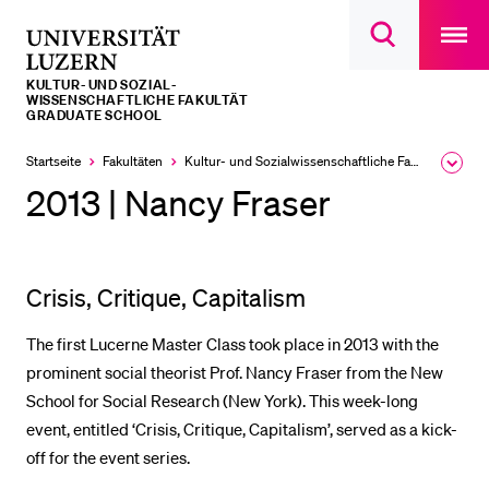
Open
main
Universität
Suchdialog
navigatio
LETZTE SUCHEN
öffnen
overlay
Luzern
KULTUR- UND SOZIAL­­­
Sie haben noch keine Suche getätigt.
WISSENSCHAFTLICHE FAKULTÄT
GRADUATE SCHOOL
DIE UNI FÜR…
Startseite
Fakultäten
Kultur- und Sozial­­wissenschaftliche Fakultät
Ausk
Schulklassen und Lehrpersonen
des
2013 | Nancy Fraser
Brea
Studien­interessierte
Men
Studierende
Crisis, Critique, Capitalism
Forschende
Mitarbeitende
The first Lucerne Master Class took place in 2013 with the
prominent social theorist Prof. Nancy Fraser from the New
Alumni
School for Social Research (New York). This week-long
Stellensuchende
event, entitled ‘Crisis, Critique, Capitalism’, served as a kick-
Förderer
off for the event series.
Medien