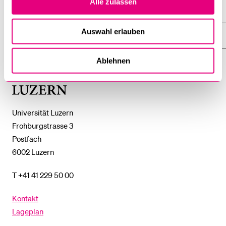
Alle zulassen
%1$S
UNTERMENÜ
ZENTRALE EINRICHTUNGEN
ZEIGE
DAS
%1$S
Auswahl erlauben
UNTERMENÜ
EINFACH FINDEN
ZEIGE
DAS
%1$S
UNTERMENÜ
Ablehnen
Universität
Luzern
Universität Luzern
Frohburgstrasse 3
Postfach
6002 Luzern
T +41 41 229 50 00
Kontakt
Lageplan