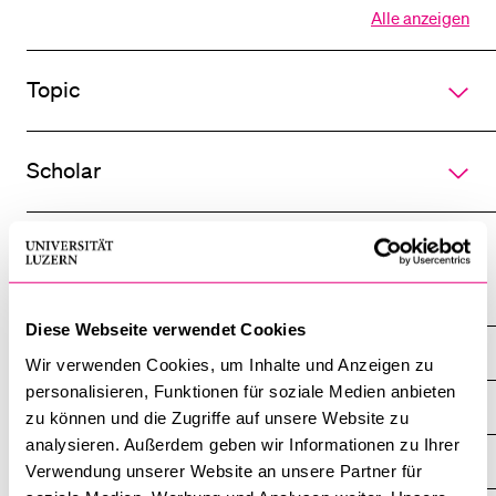
Alle anzeigen
Alle
Sektionen
BELIEBTE INHALTE
des
Topic
Akkordeo
Vorlesungsverzeichnis
öffnen
Bibliothek
Scholar
Sportangebot
Menuplan Mensa
Anmeldung und Zulassung
Graduate School
Diese Webseite verwendet Cookies
Lucerne Master Class
Wir verwenden Cookies, um Inhalte und Anzeigen zu
personalisieren, Funktionen für soziale Medien anbieten
2027 | Lea Ypi
zu können und die Zugriffe auf unsere Website zu
analysieren. Außerdem geben wir Informationen zu Ihrer
2023 | Hanspeter Kriesi
Verwendung unserer Website an unsere Partner für