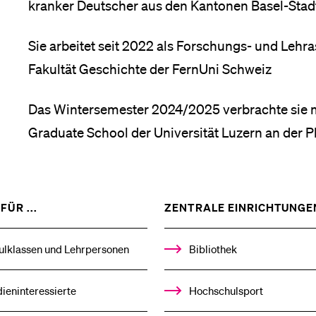
kranker Deutscher aus den Kantonen Basel-Stadt
Medien
Sie arbeitet seit 2022 als Forschungs- und Lehras
Fakultät Geschichte der FernUni Schweiz
Das Wintersemester 2024/2025 verbrachte sie m
Graduate School der Universität Luzern an der P
ZEIGE
FÜR ...
ZENTRALE EINRICHTUNGE
DAS
%1$S
UNTERMENÜ
ulklassen und Lehrpersonen
Bibliothek
ieninteressierte
Hochschulsport