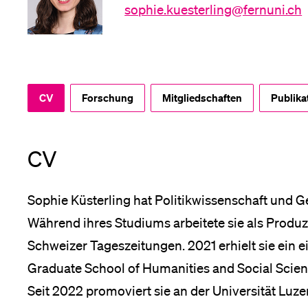
Forschende
sophie.kuesterling@fernuni.ch
Anm
Mitarbeitende
CV
Forschung
Mitgliedschaften
Publika
Alumni
CV
Sophie Küsterling hat Politikwissenschaft und Ge
Stellensuchende
Während ihres Studiums arbeitete sie als Produze
Schweizer Tageszeitungen. 2021 erhielt sie ein
Graduate School of Humanities and Social Science
Förderer
Seit 2022 promoviert sie an der Universität Lu