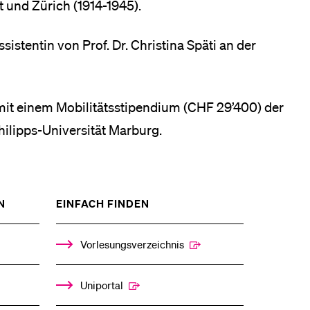
 und Zürich (1914-1945).
sistentin von Prof. Dr. Christina Späti an der
it einem Mobilitätsstipendium (CHF 29’400) der
hilipps-Universität Marburg.
ZEIGE
ZEIGE
N
EINFACH FINDEN
DAS
DAS
%1$S
%1$S
UNTERMENÜ
UNTERMENÜ
Vorlesungsverzeichnis
Uniportal