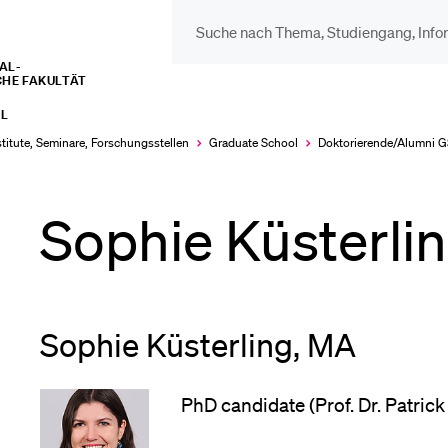
L­­­
CHE FAKULTÄT
DIE UNI FÜR…
BEL
L
Schulklassen und
Vor
stitute, Seminare, Forschungsstellen
Graduate School
Doktorierende/Alumni 
Lehrpersonen
Sophie Küsterli
Bib
Studien­interessierte
Spo
Sophie Küsterling, MA
Studierende
Men
PhD candidate (Prof. Dr. Patrick