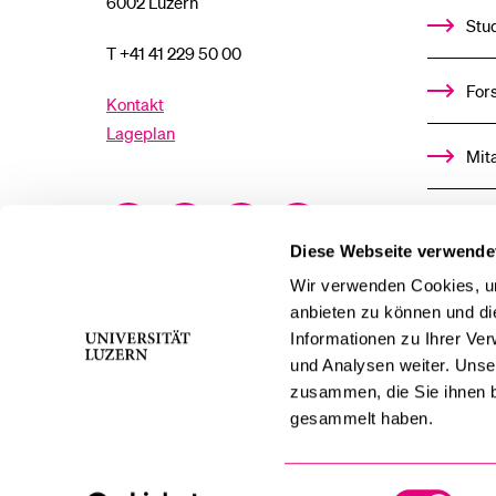
6002 Luzern
Stu
T +41 41 229 50 00
For
Kontakt
Lageplan
Mit
Facebook
Twitter
YouTube
Instagram
Alu
Diese Webseite verwende
LinkedIn
TikTok
Bluesky
Ste
Wir verwenden Cookies, um
anbieten zu können und di
Informationen zu Ihrer Ve
För
und Analysen weiter. Unse
zusammen, die Sie ihnen b
Med
gesammelt haben.
Einwilligungsauswahl