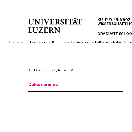
KULTUR- UND SOZIA
Universität
WISSENSCHAFTLI
LETZTE SUCHEN
Luzern
GRADUATE SCHOO
Sie haben noch keine Suche getätigt.
Startseite
Fakultäten
Kultur- und Sozial­­wissenschaftliche Fakultät
In
Doktorierende/Alumni GSL
Doktorierende