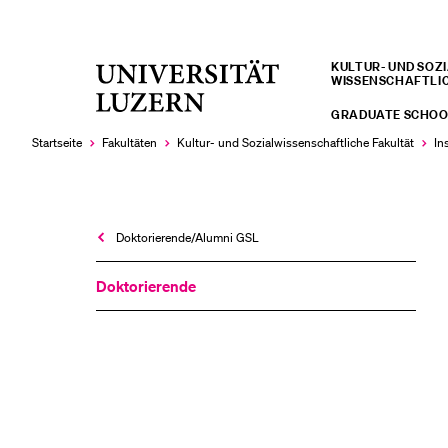
KULTUR- UND SOZIA
Universität
WISSENSCHAFTLI
LETZTE SUCHEN
Luzern
GRADUATE SCHOO
Sie haben noch keine Suche getätigt.
Startseite
Fakultäten
Kultur- und Sozial­­wissenschaftliche Fakultät
In
Doktorierende/Alumni GSL
Doktorierende