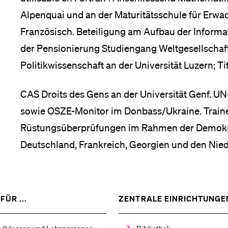
Alpenquai und an der Maturitätsschule für Erwa
Medien
Französisch. Beteiligung am Aufbau der Inform
der Pensionierung Studiengang Weltgesellschaft
Politikwissenschaft an der Universität Luzern; Ti
CAS Droits des Gens an der Universität Genf. 
sowie OSZE-Monitor im Donbass/Ukraine. Traine
Rüstungsüberprüfungen im Rahmen der Demokrati
Deutschland, Frankreich, Georgien und den Nie
ZEIGE
FÜR ...
ZENTRALE EINRICHTUNGE
DAS
%1$S
UNTERMENÜ