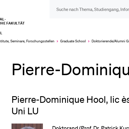
L­­­
CHE FAKULTÄT
DIE UNI FÜR…
BEL
L
Schulklassen und
Vor
stitute, Seminare, Forschungsstellen
Graduate School
Doktorierende/Alumni 
Lehrpersonen
Pierre-Dominiq
Bib
Studien­interessierte
Spo
Pierre-Dominique Hool, lic 
Studierende
Uni LU
Men
Doktorand (Prof. Dr. Patrick Ku