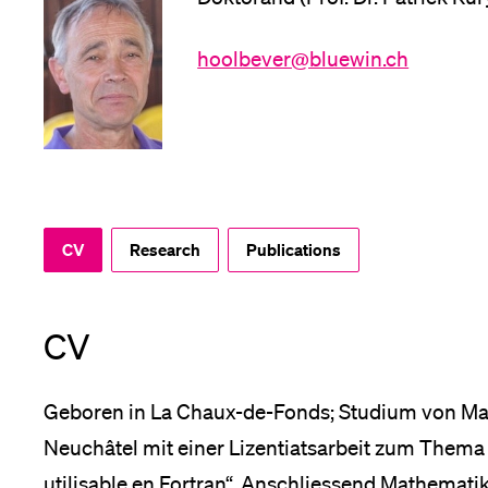
Forschende
Anm
hoolbever@bluewin.ch
Mitarbeitende
Alumni
CV
Research
Publications
Stellensuchende
CV
Geboren in La Chaux-de-Fonds; Studium von Mat
Förderer
Neuchâtel mit einer Lizentiatsarbeit zum Thema 
utilisable en Fortran“. Anschliessend Mathemati