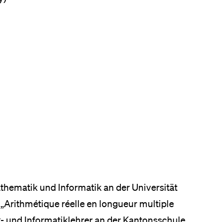
eldung und Zulassung
hematik und Informatik an der Universität
„Arithmétique réelle en longueur multiple
k- und Informatiklehrer an der Kantonsschule