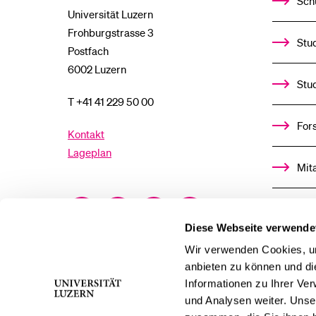
Sch
Universität Luzern
Frohburgstrasse 3
Stud
Postfach
6002 Luzern
Stu
T +41 41 229 50 00
For
Kontakt
Lageplan
Mit
Facebook
Twitter
YouTube
Instagram
Alu
Diese Webseite verwende
LinkedIn
TikTok
Bluesky
Ste
Wir verwenden Cookies, um
anbieten zu können und di
Informationen zu Ihrer Ve
För
und Analysen weiter. Unse