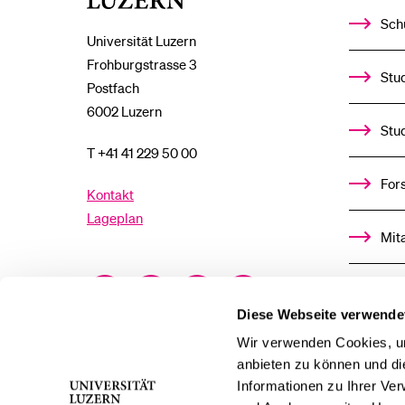
Sch
Universität Luzern
Frohburgstrasse 3
Stud
Postfach
6002 Luzern
Stu
T +41 41 229 50 00
For
Kontakt
Lageplan
Mit
Facebook
Twitter
YouTube
Instagram
Alu
Diese Webseite verwende
LinkedIn
TikTok
Bluesky
Ste
Wir verwenden Cookies, um
anbieten zu können und di
Informationen zu Ihrer Ve
För