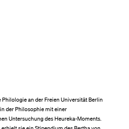
eldung und Zulassung
hilologie an der Freien Universität Berlin
in der Philosophie mit einer
chen Untersuchung des Heureka-Moments.
 erhielt sie ein Stipendium des Bertha von