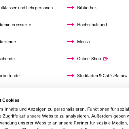
%1$S
UNTERMENÜ
ulklassen und Lehrpersonen
Bibliothek
ieninteressierte
Hochschulsport
dierende
Mensa
schende
Online-Shop
arbeitende
Studiladen & Café «Baloo»
mni
Kindertagesstätte
t Cookies
llensuchende
 Inhalte und Anzeigen zu personalisieren, Funktionen für sozia
e Zugriffe auf unsere Website zu analysieren. Außerdem geben w
rwendung unserer Website an unsere Partner für soziale Medien
derer