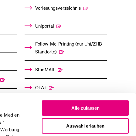
%1$S
%1$S
UNTERMENÜ
UNTERMENÜ
Vorlesungsverzeichnis
Uniportal
Follow-Me-Printing­ ­(nur Uni/ZHB-
Standorte)
StudMAIL
OLAT
Alle zulassen
le Medien
ir
Auswahl erlauben
, Werbung