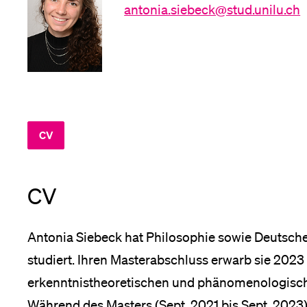
Forschende
antonia.siebeck@stud.unilu.ch
Anm
Mitarbeitende
CV
Alumni
CV
Stellensuchende
Antonia Siebeck hat Philosophie sowie Deutsche P
studiert. Ihren Masterabschluss erwarb sie 2023 
Förderer
erkenntnistheoretischen und phänomenologis
Während des Masters (Sept. 2021 bis Sept. 2023)