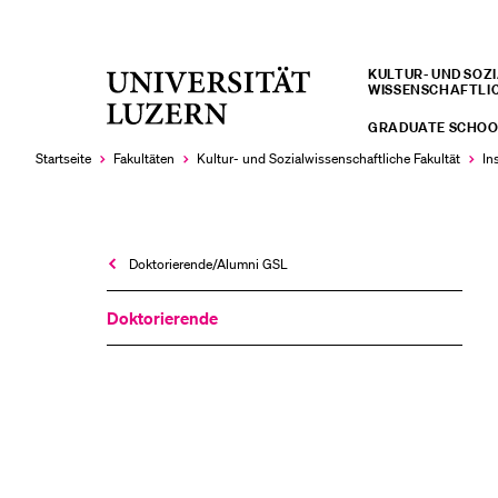
KULTUR- UND SOZIA
Universität
WISSENSCHAFTLI
LETZTE SUCHEN
Luzern
GRADUATE SCHOO
Sie haben noch keine Suche getätigt.
Startseite
Fakultäten
Kultur- und Sozial­­wissenschaftliche Fakultät
In
Doktorierende/Alumni GSL
Doktorierende