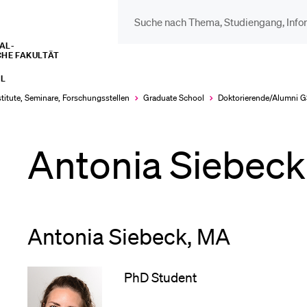
L­­­
CHE FAKULTÄT
DIE UNI FÜR…
BEL
L
Schulklassen und
Vor
stitute, Seminare, Forschungsstellen
Graduate School
Doktorierende/Alumni 
Lehrpersonen
Antonia Siebeck
Bib
Studien­interessierte
Spo
Antonia Siebeck, MA
Studierende
Men
PhD Student