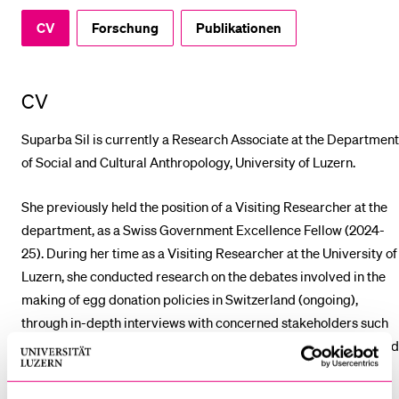
CV
Forschung
Publikationen
BELIEBTE INHALTE
Vorlesungsverzeichnis
CV
Bibliothek
Suparba Sil is currently a Research Associate at the Department
Sportangebot
of Social and Cultural Anthropology, University of Luzern.
Menuplan Mensa
Anmeldung und Zulassung
She previously held the position of a Visiting Researcher at the
department, as a Swiss Government Excellence Fellow (2024-
25). During her time as a Visiting Researcher at the University of
Luzern, she conducted research on the debates involved in the
making of egg donation policies in Switzerland (ongoing),
through in-depth interviews with concerned stakeholders such
as policymakers, fertility experts, civil society organizations and
representatives of various political parties in Switzerland.