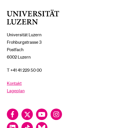
%1$S
UNTERMENÜ
Universität
Luzern
Universität Luzern
Frohburgstrasse 3
Postfach
6002 Luzern
T +41 41 229 50 00
Kontakt
Lageplan
Facebook
Twitter
YouTube
Instagram
LinkedIn
TikTok
Bluesky