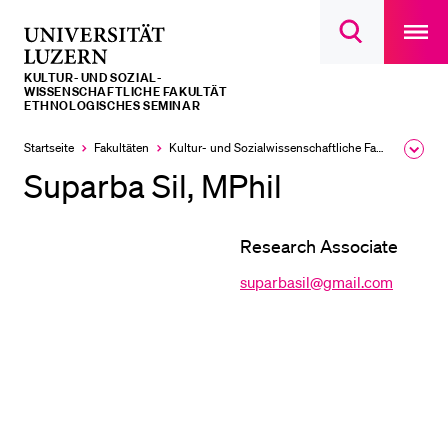
Open
main
Universität
Suchdialog
navigatio
LETZTE SUCHEN
öffnen
overlay
Luzern
KULTUR- UND SOZIAL­­­
Sie haben noch keine Suche getätigt.
WISSENSCHAFTLICHE FAKULTÄT
ETHNOLOGISCHES SEMINAR
DIE UNI FÜR…
Startseite
Fakultäten
Kultur- und Sozial­­wissenschaftliche Fakultät
Ausk
Schulklassen und Lehrpersonen
des
Suparba Sil, MPhil
Brea
Studien­interessierte
Men
Studierende
Research Associate
Forschende
suparbasil@gmail.com
Mitarbeitende
Alumni
Stellensuchende
Förderer
Medien