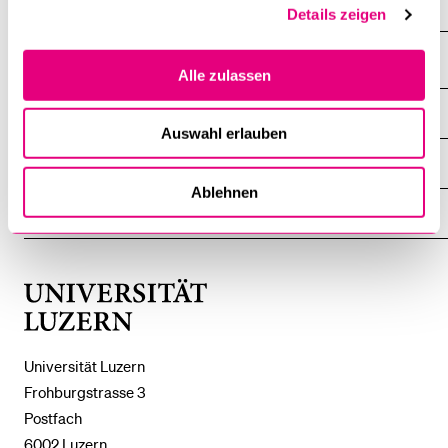
Mitarbeitende
Details zeigen
Alle zulassen
DIE UNI FÜR ...
ZEIGE
Auswahl erlauben
DAS
%1$S
UNTERMENÜ
ZENTRALE EINRICHTUNGEN
ZEIGE
DAS
Ablehnen
%1$S
UNTERMENÜ
EINFACH FINDEN
ZEIGE
DAS
%1$S
UNTERMENÜ
Universität
Luzern
Universität Luzern
Frohburgstrasse 3
Postfach
6002 Luzern