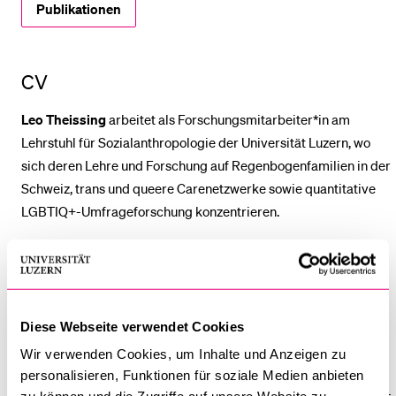
Publikationen
BELIEBTE INHALTE
CV
Vorlesungsverzeichnis
Bibliothek
Leo Theissing
arbeitet als Forschungsmitarbeiter*in am
Lehrstuhl für Sozialanthropologie der Universität Luzern, wo
Sportangebot
sich deren Lehre und Forschung auf Regenbogenfamilien in der
Menuplan Mensa
Schweiz, trans und queere Carenetzwerke sowie quantitative
Anmeldung und Zulassung
LGBTIQ+-Umfrageforschung konzentrieren.
Nach dem Abschluss des Bachelors in Politikwissenschaft und
Spanisch in Münster, Deutschland, sammelte Leo Theissing
zusätzlich quantitative Expertise im
Data Driven Journalism
Schwerpunkt des Politikwissenschaftsmasters an der
Diese Webseite verwendet Cookies
Universität Zürich. Während des Masterstudiums arbeitete Leo
Wir verwenden Cookies, um Inhalte und Anzeigen zu
Theissing beim Swiss LGBTIQ+ Panel, einer longitudinalen
personalisieren, Funktionen für soziale Medien anbieten
(überwiegend) quantitativen Studie zur Situation von LGBTIQ+-