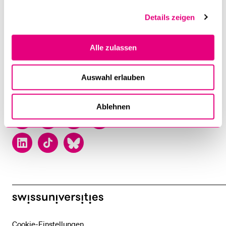
Postfach
6002 Luzern
Details zeigen
T +41 41 229 50 00
Alle zulassen
Kontakt
Lageplan
Auswahl erlauben
Ablehnen
Facebook
Twitter
YouTube
Instagram
LinkedIn
TikTok
Bluesky
swissuniversities
Cookie-Einstellungen