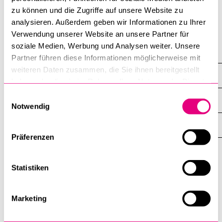
zum detaillierten Programm
zu können und die Zugriffe auf unsere Website zu
analysieren. Außerdem geben wir Informationen zu Ihrer
BELIEBTE INHALTE
Verwendung unserer Website an unsere Partner für
soziale Medien, Werbung und Analysen weiter. Unsere
Vorlesungsverzeichnis
Partner führen diese Informationen möglicherweise mit
Bibliothek
weiteren Daten zusammen, die Sie ihnen bereitgestellt
DIE UNI FÜR ...
Sportangebot
ZEIGE
haben oder die sie im Rahmen Ihrer Nutzung der Dienste
DAS
gesammelt haben.
%1$S
Einwilligungsauswahl
Menuplan Mensa
UNTERMENÜ
ZENTRALE EINRICHTUNGEN
ZEIGE
Notwendig
DAS
Anmeldung und Zulassung
%1$S
UNTERMENÜ
EINFACH FINDEN
ZEIGE
DAS
Präferenzen
%1$S
UNTERMENÜ
Universität
Statistiken
Luzern
Marketing
Universität Luzern
Frohburgstrasse 3