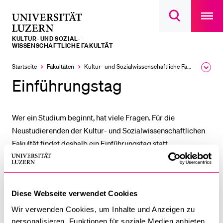
Open
main
Universität
Suchdialog
navigatio
LETZTE SUCHEN
öffnen
overlay
Luzern
KULTUR- UND SOZIAL­­­
Sie haben noch keine Suche getätigt.
WISSENSCHAFTLICHE FAKULTÄT
DIE UNI FÜR…
Startseite
Fakultäten
Kultur- und Sozial­­wissenschaftliche Fakultät
Ausk
des
Einführungstag
Schulklassen und Lehrpersonen
Brea
Men
Studien­interessierte
Wer ein Studium beginnt, hat viele Fragen. Für die
Studierende
Neustudierenden der Kultur- und Sozialwissenschaftlichen
Forschende
Fakultät findet deshalb ein Einführungstag statt.
Mitarbeitende
Der Einführungstag ermöglicht es künftigen Studierenden,
Alumni
wichtige Informationen über das Studium an der Universität
Stellensuchende
Diese Webseite verwendet Cookies
Luzern sowie nützliche Hinweise zum Studienbeginn an
Förderer
einem einzigen Tag abzuholen.
Wir verwenden Cookies, um Inhalte und Anzeigen zu
Medien
personalisieren, Funktionen für soziale Medien anbieten