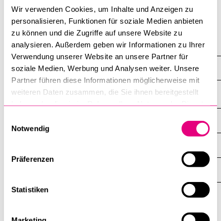
Frohburgstrasse 3, Raum 3.A19
Wir verwenden Cookies, um Inhalte und Anzeigen zu
personalisieren, Funktionen für soziale Medien anbieten
BELIEBTE INHALTE
zu können und die Zugriffe auf unsere Website zu
Soziologisches Seminar
analysieren. Außerdem geben wir Informationen zu Ihrer
Vorlesungsverzeichnis
Verwendung unserer Website an unsere Partner für
Bibliothek
Mitarbeitende
soziale Medien, Werbung und Analysen weiter. Unsere
Sportangebot
Partner führen diese Informationen möglicherweise mit
weiteren Daten zusammen, die Sie ihnen bereitgestellt
Menuplan Mensa
haben oder die sie im Rahmen Ihrer Nutzung der Dienste
Anmeldung und Zulassung
gesammelt haben.
Einwilligungsauswahl
DIE UNI FÜR ...
ZEIGE
Notwendig
DAS
%1$S
UNTERMENÜ
ZENTRALE EINRICHTUNGEN
ZEIGE
DAS
Präferenzen
%1$S
UNTERMENÜ
EINFACH FINDEN
ZEIGE
DAS
%1$S
Statistiken
UNTERMENÜ
Universität
Marketing