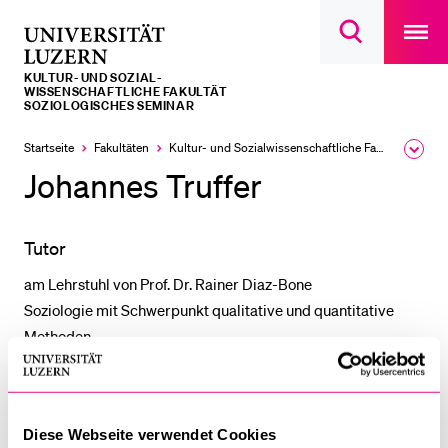
Open
main
Universität
Suchdialog
navigatio
LETZTE SUCHEN
öffnen
overlay
Luzern
KULTUR- UND SOZIAL­­­
Sie haben noch keine Suche getätigt.
WISSENSCHAFTLICHE FAKULTÄT
SOZIOLOGISCHES SEMINAR
DIE UNI FÜR…
Startseite
Fakultäten
Kultur- und Sozial­­wissenschaftliche Fakultät
Ausk
Schulklassen und Lehrpersonen
des
Johannes Truffer
Brea
Studien­interessierte
Men
Studierende
Tutor
Forschende
am Lehrstuhl von Prof. Dr. Rainer Diaz-Bone
Mitarbeitende
Soziologie mit Schwerpunkt qualitative und quantitative
Methoden
Alumni
Stellensuchende
T +41 41 229 57 54
Förderer
johannes.truffer@unilu.ch
Diese Webseite verwendet Cookies
Medien