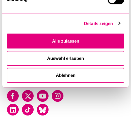
Luzern
Universität Luzern
Frohburgstrasse 3
Details zeigen
Postfach
6002 Luzern
Alle zulassen
T +41 41 229 50 00
Auswahl erlauben
Kontakt
Lageplan
Ablehnen
Facebook
Twitter
YouTube
Instagram
LinkedIn
TikTok
Bluesky