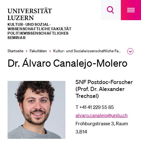
Open
main
Universität
Suchdialog
navigatio
LETZTE SUCHEN
öffnen
overlay
Luzern
KULTUR- UND SOZIAL­­­
Sie haben noch keine Suche getätigt.
WISSENSCHAFTLICHE FAKULTÄT
POLITIKWISSENSCHAFTLICHES
SEMINAR
DIE UNI FÜR…
Startseite
Fakultäten
Kultur- und Sozial­­wissenschaftliche Fakultät
Ausk
Schulklassen und Lehrpersonen
des
Dr. Álvaro Canalejo-Molero
Brea
Studien­interessierte
Men
Studierende
SNF Postdoc-Forscher
Forschende
(Prof. Dr. Alexander
Trechsel)
Mitarbeitende
T +41 41 229 55 85
Alumni
alvaro.canalejo@unilu.ch
Stellensuchende
Frohburgstrasse 3, Raum
Förderer
3.B14
Medien