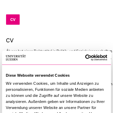
BELIEBTE INHALTE
CV
Vorlesungsverzeichnis
Bibliothek
CV
Sportangebot
Menuplan Mensa
Álvaro hat einen Doktortitel in Politik- und Sozialwissenschaften
vom Europäischen Hochschulinstitut. Zuvor erwarb er einen BA
Anmeldung und Zulassung
in Jura und einen BA in Politikwissenschaften an der Universität
Pablo de Olavide in Sevilla und einen MSc in
Diese Webseite verwendet Cookies
Sozialwissenschaften am IC3JM der Universität Carlos III in
Wir verwenden Cookies, um Inhalte und Anzeigen zu
Madrid. Darüber hinaus war er Gaststipendiat am Europäischen
personalisieren, Funktionen für soziale Medien anbieten
Institut der London School of Economics and Political Science
zu können und die Zugriffe auf unsere Website zu
und arbeitete im Rahmen seiner Promotion an verschiedenen
analysieren. Außerdem geben wir Informationen zu Ihrer
vom ERC finanzierten Projekten mit. Seit Dezember 2022 ist er
Verwendung unserer Website an unsere Partner für
Postdoktorand an der Universität Luzern, wo er im Projekt