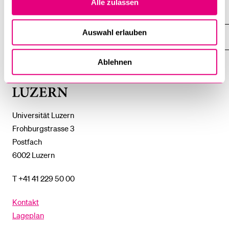
Alle zulassen
%1$S
UNTERMENÜ
ZENTRALE EINRICHTUNGEN
ZEIGE
DAS
%1$S
Auswahl erlauben
UNTERMENÜ
EINFACH FINDEN
ZEIGE
DAS
%1$S
UNTERMENÜ
Ablehnen
Universität
Luzern
Universität Luzern
Frohburgstrasse 3
Postfach
6002 Luzern
T +41 41 229 50 00
Kontakt
Lageplan