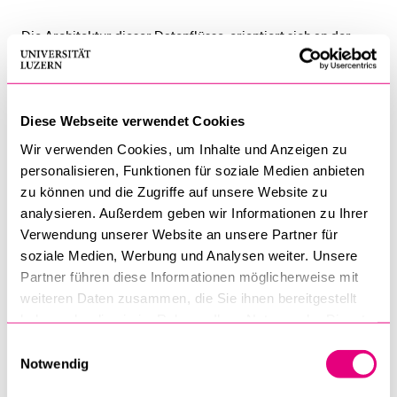
Die Architektur dieser Datenflüsse, orientiert sich an der
föderalen Organisation der Schweiz. Aus administrativen,
statistischen und versorgungsnahen Prozessen entstehen
Datensammlungen, die aus unterschiedlichen Quellen
Diese Webseite verwendet Cookies
stammen – von Spitälern und Arztpraxen über Kostenträger
Wir verwenden Cookies, um Inhalte und Anzeigen zu
bis hin zu direkt bei der Bevölkerung erhobenen
personalisieren, Funktionen für soziale Medien anbieten
Informationen. Vor diesem Hintergrund wird das vom Bund
zu können und die Zugriffe auf unsere Website zu
initiierter Programm DigiSanté als zentraler
analysieren. Außerdem geben wir Informationen zu Ihrer
Entwicklungspfad zur Förderung der Digitalisierung
Verwendung unserer Website an unsere Partner für
eingeordnet. Der Aufbau eines Gesundheits Datenraums
soziale Medien, Werbung und Analysen weiter. Unsere
wird dabei als Teil eines umfassenderen Datenökosystems
Partner führen diese Informationen möglicherweise mit
verstanden.
weiteren Daten zusammen, die Sie ihnen bereitgestellt
haben oder die sie im Rahmen Ihrer Nutzung der Dienste
Anhand konkreter Beispiele aus verschiedenen Bereichen –
gesammelt haben.
Einwilligungsauswahl
etwa der Mortalitätsstatistik oder der
Notwendig
Gesundheitsversorgung – wird veranschaulicht, wie