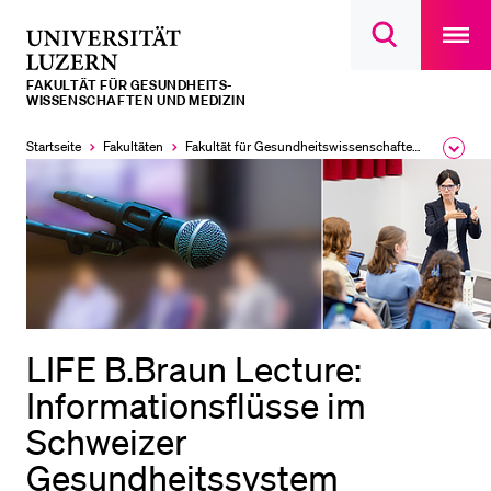
Open
main
Universität
Suchdialog
navigatio
LETZTE SUCHEN
öffnen
overlay
Luzern
FAKULTÄT FÜR GESUNDHEITS­­
Sie haben noch keine Suche getätigt.
WISSENSCHAFTEN UND MEDIZIN
DIE UNI FÜR…
Startseite
Fakultäten
Fakultät für Gesundheits­­wissenschaften und Medizin
Ausk
des
Schulklassen und Lehrpersonen
Brea
Men
Studien­interessierte
Studierende
Forschende
Mitarbeitende
LIFE B.Braun Lecture:
Alumni
Informationsflüsse im
Stellensuchende
Schweizer
Förderer
Gesundheitssystem
Medien