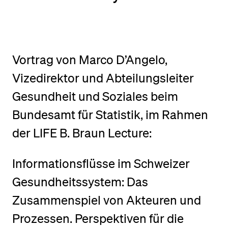
BELIEBTE INHALTE
Vorlesungsverzeichnis
Vortrag von Marco D’Angelo,
Bibliothek
Vizedirektor und Abteilungsleiter
Sportangebot
Gesundheit und Soziales beim
Menuplan Mensa
Bundesamt für Statistik, im Rahmen
Anmeldung und Zulassung
der LIFE B. Braun Lecture:
Informationsflüsse im Schweizer
Gesundheitssystem: Das
Zusammenspiel von Akteuren und
Prozessen. Perspektiven für die