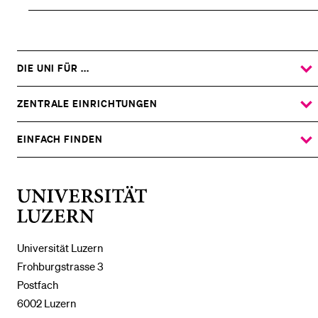
DIE UNI FÜR ...
ZEIGE
DAS
%1$S
UNTERMENÜ
ZENTRALE EINRICHTUNGEN
ZEIGE
DAS
%1$S
UNTERMENÜ
EINFACH FINDEN
ZEIGE
DAS
%1$S
UNTERMENÜ
Universität
Luzern
Universität Luzern
Frohburgstrasse 3
Postfach
6002 Luzern