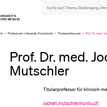
UNDHEITS­­
UND MEDIZIN
DIE UNI FÜR…
BEL
Schulklassen und
Vor
zin
Professuren, Lehrende, Forschende
Titularprofessuren
Prof. Dr. med. J
Aktuell
ausgewählt
Lehrpersonen
Prof. Dr. med. J
Bib
Studien­interessierte
Mutschler
Spo
Studierende
Titularprofessor für klinisch-
Men
jochen.mutschler@unilu.ch