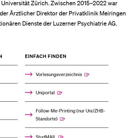
r Universität Zürich. Zwischen 2015–2022 war
der Ärztlicher Direktor der Privatklinik Meiringen
ationären Dienste der Luzerner Psychiatrie AG.
ZEIGE
ZEIGE
N
EINFACH FINDEN
DAS
DAS
%1$S
%1$S
UNTERMENÜ
UNTERMENÜ
Vorlesungsverzeichnis
Uniportal
Follow-Me-Printing­ ­(nur Uni/ZHB-
Standorte)
StudMAIL