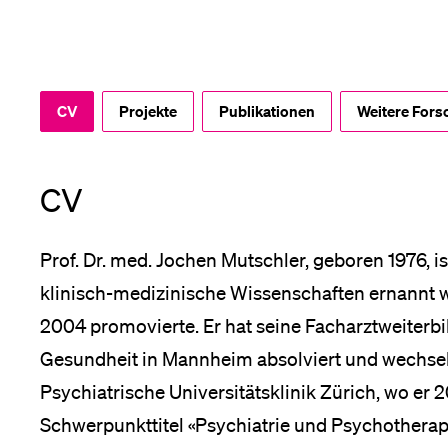
Forschende
Anm
Mitarbeitende
CV
Projekte
Publikationen
Weitere Fors
CV
Alumni
Prof. Dr. med. Jochen Mutschler, geboren 1976, is
klinisch-medizinische Wissenschaften ernannt w
Stellensuchende
2004 promovierte. Er hat seine Facharztweiterbi
Gesundheit in Mannheim absolviert und wechselt
Psychiatrische Universitätsklinik Zürich, wo er 2
Förderer
Schwerpunkttitel «Psychiatrie und Psychotherap