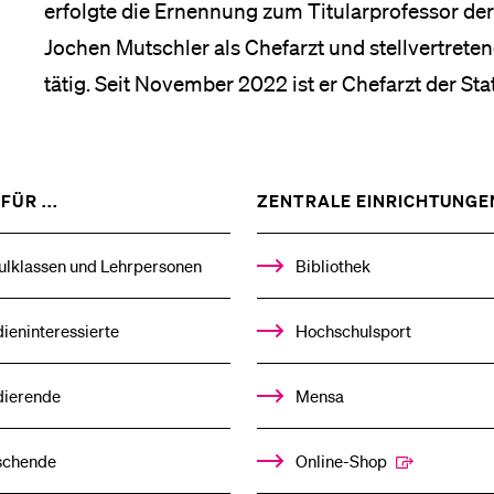
erfolgte die Ernennung zum Titularprofessor de
Jochen Mutschler als Chefarzt und stellvertreten
Medien
tätig. Seit November 2022 ist er Chefarzt der St
ZEIGE
FÜR ...
ZENTRALE EINRICHTUNGE
DAS
%1$S
UNTERMENÜ
ulklassen und Lehrpersonen
Bibliothek
ieninteressierte
Hochschulsport
dierende
Mensa
schende
Online-Shop