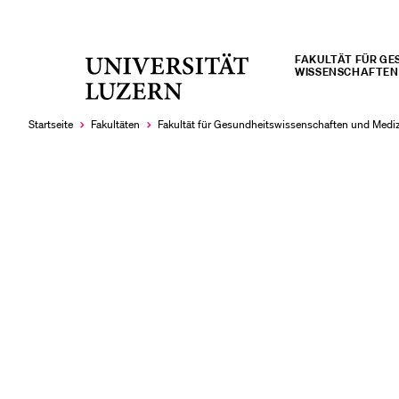
FAKULTÄT FÜR GES
Universität
WISSENSCHAFTEN 
LETZTE SUCHEN
Luzern
Sie haben noch keine Suche getätigt.
Startseite
Fakultäten
Fakultät für Gesundheits­­wissenschaften und Medi