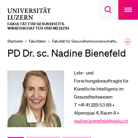
Open
main
Universität
Suchdialog
navigatio
LETZTE SUCHEN
öffnen
overlay
Luzern
FAKULTÄT FÜR GESUNDHEITS­­
Sie haben noch keine Suche getätigt.
WISSENSCHAFTEN UND MEDIZIN
DIE UNI FÜR…
Startseite
Fakultäten
Fakultät für Gesundheits­­wissenschaften und Medizin
Ausk
des
PD Dr. sc. Nadine Bienefeld
Schulklassen und Lehrpersonen
Brea
Men
Studien­interessierte
Lehr- und
Studierende
Forschungsbeauftragte für
Forschende
Künstliche Intelligenz im
Mitarbeitende
Gesundheitswesen
T +41 41 229 53 89 •
Alumni
Alpenquai 4, Raum 8 •
Stellensuchende
nadine.bienefeld@unilu.ch
Förderer
Medien