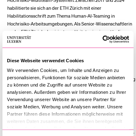
habilitierte sie sich an der ETH Zürich mit einer
Habilitationsschrift zum Thema Human-AI-Teaming in
Hochrisiko-Arbeitsumgebungen. Als Senior-Wissenschaftlerin
an der ETH Zürich akquirierte und leitete sie eigenständig
Forschungsprojekte mit einem Drittmittelvolumen von über
CHF 800’000 (Schweizerischer Nationalfonds) und leitete ein
multidisziplinäres Team aus den Bereichen Psychologie, Data
Diese Webseite verwendet Cookies
Science, Gesundheitswissenschaften und UX-Design. Von 2023
Wir verwenden Cookies, um Inhalte und Anzeigen zu
bis 2024 war sie als Senior-Wissenschaftlerin für sozio-
personalisieren, Funktionen für soziale Medien anbieten
technische Systemintegration am Universitätsspital Zürich tätig
zu können und die Zugriffe auf unsere Website zu
(Klinik für Neurochirurgie und Institut für Intensivmedizin), wo
analysieren. Außerdem geben wir Informationen zu Ihrer
sie an der Validierung und Implementierung eines KI-basierten
Verwendung unserer Website an unsere Partner für
klinischen Entscheidungsunterstützungssystems auf der
soziale Medien, Werbung und Analysen weiter. Unsere
Intensivstation mitwirkte.
Partner führen diese Informationen möglicherweise mit
weiteren Daten zusammen, die Sie ihnen bereitgestellt
haben oder die sie im Rahmen Ihrer Nutzung der Dienste
Neben ihrer akademischen Laufbahn verfügt Dr. Bienefeld über
gesammelt haben.