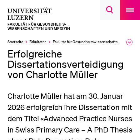
Open
main
Universität
Suchdialog
navigatio
LETZTE SUCHEN
öffnen
overlay
Luzern
FAKULTÄT FÜR GESUNDHEITS­­
Sie haben noch keine Suche getätigt.
WISSENSCHAFTEN UND MEDIZIN
DIE UNI FÜR…
Startseite
Fakultäten
Fakultät für Gesundheits­­wissenschaften und Medizin
Ausk
des
Erfolgreiche
Schulklassen und Lehrpersonen
Brea
Men
Dissertationsverteidigung
Studien­interessierte
von Charlotte Müller
Studierende
Forschende
Charlotte Müller hat am 30. Januar
Mitarbeitende
2026 erfolgreich ihre Dissertation mit
Alumni
dem Titel «Advanced Practice Nurses
Stellensuchende
Förderer
in Swiss Primary Care – A PhD Thesis
Medien