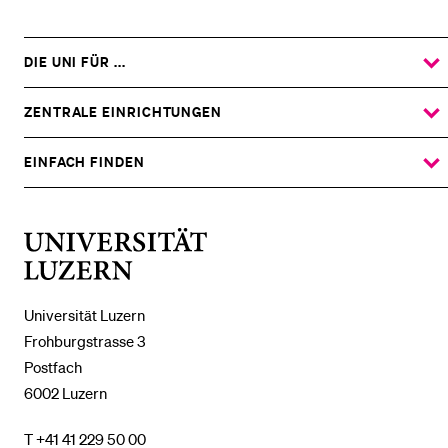
DIE UNI FÜR ...
ZEIGE
DAS
%1$S
UNTERMENÜ
ZENTRALE EINRICHTUNGEN
ZEIGE
DAS
%1$S
UNTERMENÜ
EINFACH FINDEN
ZEIGE
DAS
%1$S
UNTERMENÜ
Universität
Luzern
Universität Luzern
Frohburgstrasse 3
Postfach
6002 Luzern
T +41 41 229 50 00