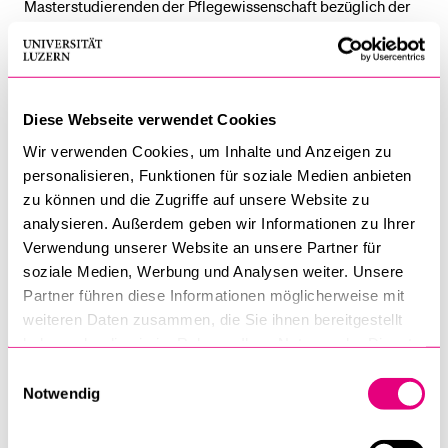
Masterstudierenden der Pflegewissenschaft bezüglich der
Grundversorgung als potenziellem zukünftigen Arbeitsplatz
sowie der Rolle der APN in diesem Bereich [1]. In der zweiten
Studie wurde ein uniformer Stellenbeschrieb für APN in
Schweizer Hausarztpraxen in Zusammenarbeit mit
Diese Webseite verwendet Cookies
verschiedenen Expert:innen aus der Praxis entwickelt [2].
Wir verwenden Cookies, um Inhalte und Anzeigen zu
Die dritte Studie erforschte die Anwendbarkeit eines Online-
personalisieren, Funktionen für soziale Medien anbieten
Programms, das die Arbeitsbelastung von Nurse
zu können und die Zugriffe auf unsere Website zu
Practitioners (eine Spezialisierung von APN) in der
analysieren. Außerdem geben wir Informationen zu Ihrer
Grundversorgung in Kanada misst. Dieses Programm liefert
Verwendung unserer Website an unsere Partner für
wichtige Hinweise auf die einzelnen Tätigkeiten und zeigt
soziale Medien, Werbung und Analysen weiter. Unsere
das tatsächliche Arbeitspensum der Profession im
Partner führen diese Informationen möglicherweise mit
Praxisalltag [3]. Die PhD-Thesis verdeutlicht, dass die
weiteren Daten zusammen, die Sie ihnen bereitgestellt
Profession der APN eine langfristige und nachhaltige
haben oder die sie im Rahmen Ihrer Nutzung der Dienste
gesammelt haben.
Perspektive für die Grundversorgung darstellt, ihre
Einwilligungsauswahl
Notwendig
Implementierung jedoch stark von den nationalen
Regulierungen und Rahmenbedingungen abhängig ist.