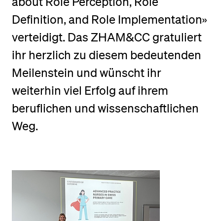
about Role Perception, Role
Definition, and Role Implementation»
BELIEBTE INHALTE
verteidigt. Das ZHAM&CC gratuliert
Vorlesungsverzeichnis
ihr herzlich zu diesem bedeutenden
Bibliothek
Meilenstein und wünscht ihr
Sportangebot
weiterhin viel Erfolg auf ihrem
Menuplan Mensa
beruflichen und wissenschaftlichen
Anmeldung und Zulassung
Weg.