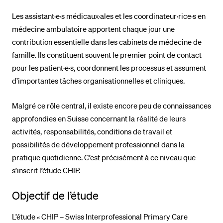
Les assistant·e·s médicaux·ales et les coordinateur·rice·s en
BELIEBTE INHALTE
médecine ambulatoire apportent chaque jour une
contribution essentielle dans les cabinets de médecine de
Vorlesungsverzeichnis
famille. Ils constituent souvent le premier point de contact
Bibliothek
pour les patient·e·s, coordonnent les processus et assument
d’importantes tâches organisationnelles et cliniques.
Sportangebot
Menuplan Mensa
Malgré ce rôle central, il existe encore peu de connaissances
Anmeldung und Zulassung
approfondies en Suisse concernant la réalité de leurs
activités, responsabilités, conditions de travail et
possibilités de développement professionnel dans la
pratique quotidienne. C’est précisément à ce niveau que
s’inscrit l’étude CHIP.
Objectif de l’étude
L’étude « CHIP – Swiss Interprofessional Primary Care