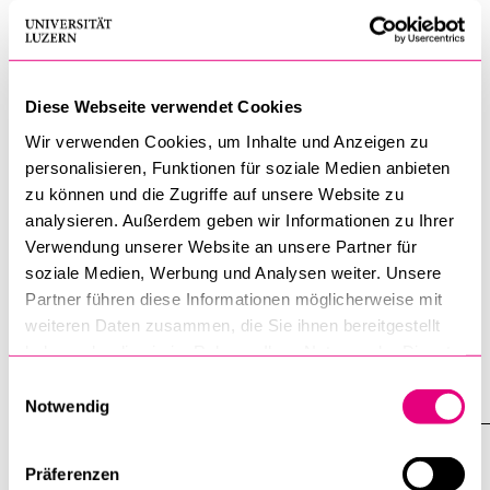
patients, en particulier le tri téléphonique ;
ainsi que l’évaluation des évolutions technologiques,
Diese Webseite verwendet Cookies
notamment des outils basés sur l’intelligence artificielle
(IA), par les assistant·e·s médicaux·ales, les
Wir verwenden Cookies, um Inhalte und Anzeigen zu
coordinateur·rice·s en médecine ambulatoire et les
personalisieren, Funktionen für soziale Medien anbieten
médecins généralistes.
zu können und die Zugriffe auf unsere Website zu
analysieren. Außerdem geben wir Informationen zu Ihrer
Verwendung unserer Website an unsere Partner für
soziale Medien, Werbung und Analysen weiter. Unsere
L’objectif est d’obtenir une vision réaliste et nuancée de la
Partner führen diese Informationen möglicherweise mit
situation actuelle et de mettre en évidence les possibilités
weiteren Daten zusammen, die Sie ihnen bereitgestellt
de développement pour ce groupe professionnel essentiel.
haben oder die sie im Rahmen Ihrer Nutzung der Dienste
gesammelt haben.
Einwilligungsauswahl
Alle anzeigen
Notwendig
Alle
Sektionen
des
Procédure
Akkordeo
Präferenzen
öffnen