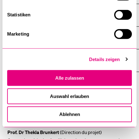
Responsabilité du projet
Statistiken
Marketing
Résultats / Publications
Details zeigen
Organisations partenaires
Alle zulassen
Contact
Auswahl erlauben
Pour toute question concernant le projet, l’équipe de projet
Ablehnen
se tient volontiers à votre disposition :
Prof. Dr Thekla Brunkert
(Direction du projet)