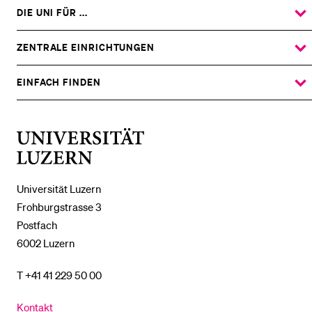
DIE UNI FÜR ...
ZEIGE
DAS
%1$S
UNTERMENÜ
ZENTRALE EINRICHTUNGEN
ZEIGE
DAS
%1$S
UNTERMENÜ
EINFACH FINDEN
ZEIGE
DAS
%1$S
UNTERMENÜ
Universität
Luzern
Universität Luzern
Frohburgstrasse 3
Postfach
6002 Luzern
T +41 41 229 50 00
Kontakt