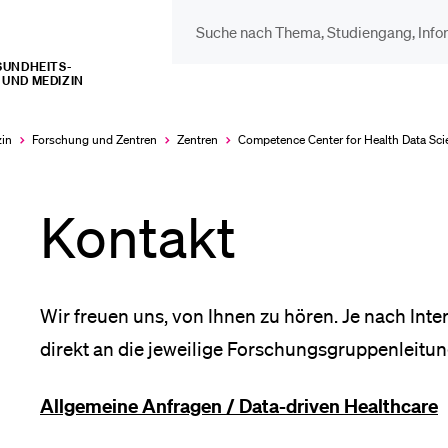
UNDHEITS­­
UND MEDIZIN
DIE UNI FÜR…
BEL
Schulklassen und
Vor
zin
Forschung und Zentren
Zentren
Competence Center for Health Data Sci
Lehrpersonen
Kontakt
Bib
Studien­interessierte
Spo
Wir freuen uns, von Ihnen zu hören. Je nach Int
direkt an die jeweilige Forschungsgruppenleitun
Studierende
Men
Allgemeine Anfragen / Data-driven Healthcare