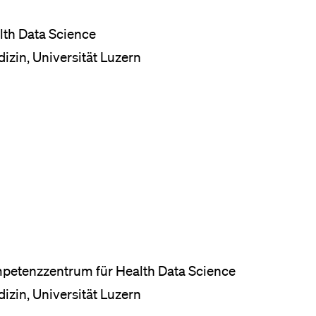
eldung und Zulassung
th Data Science
izin, Universität Luzern
mpetenzzentrum für Health Data Science
izin, Universität Luzern