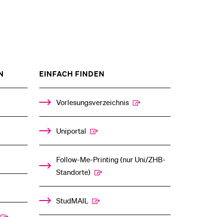
ZEIGE
ZEIGE
N
EINFACH FINDEN
DAS
DAS
%1$S
%1$S
UNTERMENÜ
UNTERMENÜ
Vorlesungsverzeichnis
Uniportal
Follow-Me-Printing­ ­(nur Uni/ZHB-
Standorte)
StudMAIL