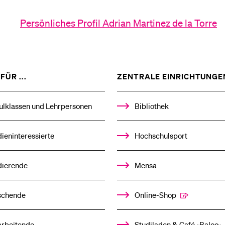
Persönliches Profil Adrian Martinez de la Torre
ZEIGE
FÜR ...
ZENTRALE EINRICHTUNGE
DAS
%1$S
UNTERMENÜ
ulklassen und Lehrpersonen
Bibliothek
ieninteressierte
Hochschulsport
dierende
Mensa
schende
Online-Shop
arbeitende
Studiladen & Café «Baloo»