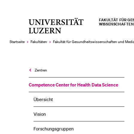
FAKULTÄT FÜR GES
Universität
WISSENSCHAFTEN 
LETZTE SUCHEN
Luzern
Sie haben noch keine Suche getätigt.
Startseite
Fakultäten
Fakultät für Gesundheits­­wissenschaften und Medi
Zentren
Competence Center for Health Data Science
Übersicht
Vision
Forschungsgruppen