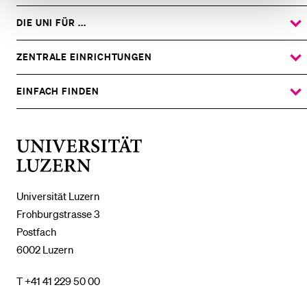
DIE UNI FÜR ...
ZEIGE
DAS
%1$S
UNTERMENÜ
ZENTRALE EINRICHTUNGEN
ZEIGE
DAS
%1$S
UNTERMENÜ
EINFACH FINDEN
ZEIGE
DAS
%1$S
UNTERMENÜ
Universität
Luzern
Universität Luzern
Frohburgstrasse 3
Postfach
6002 Luzern
T +41 41 229 50 00