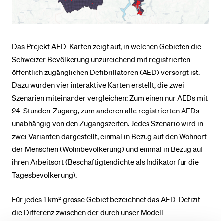
BELIEBTE INHALTE
Das Projekt AED-Karten zeigt auf, in welchen Gebieten die
Vorlesungsverzeichnis
Schweizer Bevölkerung unzureichend mit registrierten
Bibliothek
öffentlich zugänglichen Defibrillatoren (AED) versorgt ist.
Sportangebot
Dazu wurden vier interaktive Karten erstellt, die zwei
Menuplan Mensa
Szenarien miteinander vergleichen: Zum einen nur AEDs mit
24-Stunden-Zugang, zum anderen alle registrierten AEDs
Anmeldung und Zulassung
unabhängig von den Zugangszeiten. Jedes Szenario wird in
zwei Varianten dargestellt, einmal in Bezug auf den Wohnort
der Menschen (Wohnbevölkerung) und einmal in Bezug auf
ihren Arbeitsort (Beschäftigtendichte als Indikator für die
Tagesbevölkerung).
Für jedes 1 km² grosse Gebiet bezeichnet das AED-Defizit
die Differenz zwischen der durch unser Modell