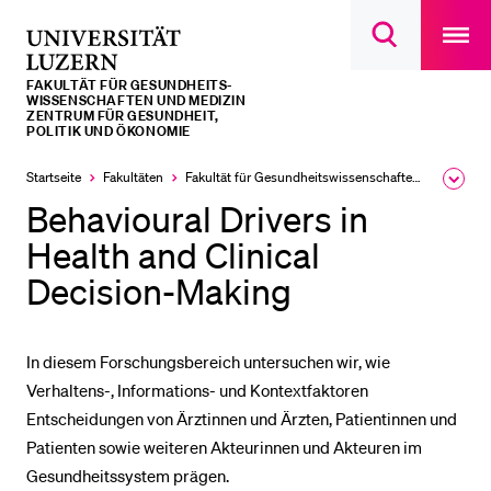
Open
main
Universität
Suchdialog
navigatio
LETZTE SUCHEN
öffnen
overlay
Luzern
FAKULTÄT FÜR GESUNDHEITS­­
Sie haben noch keine Suche getätigt.
WISSENSCHAFTEN UND MEDIZIN
ZENTRUM FÜR GESUNDHEIT,
POLITIK UND ÖKONOMIE
DIE UNI FÜR…
Startseite
Fakultäten
Fakultät für Gesundheits­­wissenschaften und Medizin
Ausk
Schulklassen und Lehrpersonen
des
Behavioural Drivers in
Brea
Studien­interessierte
Men
Health and Clinical
Studierende
Decision-Making
Forschende
Mitarbeitende
In diesem Forschungsbereich untersuchen wir, wie
Alumni
Verhaltens-, Informations- und Kontextfaktoren
Stellensuchende
Entscheidungen von Ärztinnen und Ärzten, Patientinnen und
Patienten sowie weiteren Akteurinnen und Akteuren im
Förderer
Gesundheitssystem prägen.
Medien