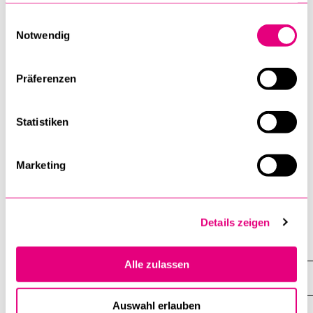
Merkmale von Leistungserbringenden und klinisches
gesammelt haben.
Einwilligungsauswahl
Verhalten
Notwendig
Auswirkungen des technologischen Wandels auf
gesundheitsbezogene Risikowahrnehmungen,
Präferenzen
Wohlbefinden und Entscheidungsfindung
Anpassung von Akteurinnen und Akteuren im
Statistiken
Gesundheitssystem an sich wandelnde
Informationsumgebungen, digitale Instrumente und
Marketing
neue Kompetenzanforderungen
Details zeigen
Center for Health, Policy and Economics
Alle zulassen
Forschung
Auswahl erlauben
Equity and Value in Health Systems