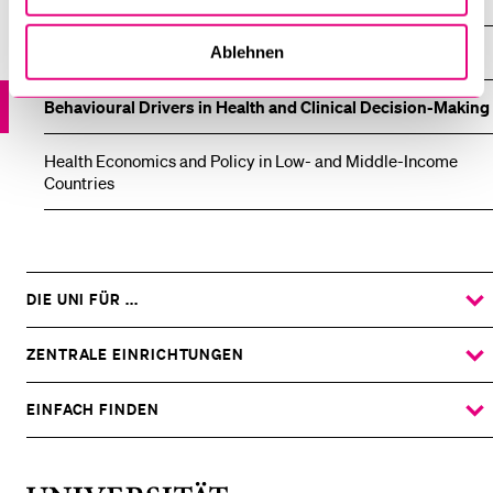
Politics and Governance of Health Care
Ablehnen
Behavioural Drivers in Health and Clinical Decision-Making
Health Economics and Policy in Low- and Middle-Income
Countries
DIE UNI FÜR ...
ZEIGE
DAS
%1$S
UNTERMENÜ
ZENTRALE EINRICHTUNGEN
ZEIGE
DAS
%1$S
UNTERMENÜ
EINFACH FINDEN
ZEIGE
DAS
%1$S
UNTERMENÜ