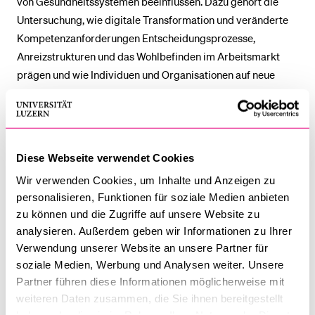
von Gesundheitssystemen beeinflussen. Dazu gehört die
Untersuchung, wie digitale Transformation und veränderte
Kompetenzanforderungen Entscheidungsprozesse,
Anreizstrukturen und das Wohlbefinden im Arbeitsmarkt
prägen und wie Individuen und Organisationen auf neue
Technologien reagieren. Unsere Forschung liefert
Erkenntnisse zu den Verhaltensmechanismen, die der
klinischen Praxis, der Inanspruchnahme von
Gesundheitsleistungen und den Reaktionen auf
Diese Webseite verwendet Cookies
technologischen Wandel zugrunde liegen und unterstützt die
Wir verwenden Cookies, um Inhalte und Anzeigen zu
Entwicklung von Massnahmen zur Verbesserung der
personalisieren, Funktionen für soziale Medien anbieten
Entscheidungsqualität und Systemleistung.
zu können und die Zugriffe auf unsere Website zu
analysieren. Außerdem geben wir Informationen zu Ihrer
Ausgewählte Forschungsthemen:
Verwendung unserer Website an unsere Partner für
soziale Medien, Werbung und Analysen weiter. Unsere
Patientenverhalten, Anreizwirkungen und
Partner führen diese Informationen möglicherweise mit
Nutzungsmuster
weiteren Daten zusammen, die Sie ihnen bereitgestellt
haben oder die sie im Rahmen Ihrer Nutzung der Dienste