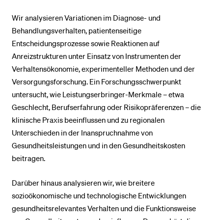
Wir analysieren Variationen im Diagnose- und
BELIEBTE INHALTE
Behandlungsverhalten, patientenseitige
Entscheidungsprozesse sowie Reaktionen auf
Vorlesungsverzeichnis
Anreizstrukturen unter Einsatz von Instrumenten der
Bibliothek
Verhaltensökonomie, experimenteller Methoden und der
Sportangebot
Versorgungsforschung. Ein Forschungsschwerpunkt
untersucht, wie Leistungserbringer-Merkmale – etwa
Menuplan Mensa
Geschlecht, Berufserfahrung oder Risikopräferenzen – die
Anmeldung und Zulassung
klinische Praxis beeinflussen und zu regionalen
Unterschieden in der Inanspruchnahme von
Gesundheitsleistungen und in den Gesundheitskosten
beitragen.
Darüber hinaus analysieren wir, wie breitere
sozioökonomische und technologische Entwicklungen
gesundheitsrelevantes Verhalten und die Funktionsweise