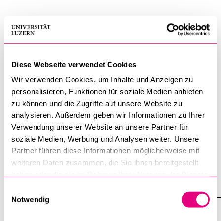
Aufgabenbereiche
BELIEBTE INHALTE
Semesterplanung
Vorlesungsverzeichnis
Bibliothek
Diese Webseite verwendet Cookies
Organisation und Administration Studiengang Joint
Medical Master
Wir verwenden Cookies, um Inhalte und Anzeigen zu
Sportangebot
personalisieren, Funktionen für soziale Medien anbieten
Menuplan Mensa
Unterstützung des Studiengangsmanager Medizin
zu können und die Zugriffe auf unsere Website zu
Anmeldung und Zulassung
analysieren. Außerdem geben wir Informationen zu Ihrer
Bewirtschaftung und Aktualisierung der Daten auf
Verwendung unserer Website an unsere Partner für
verschiedenen Online-Programmen
soziale Medien, Werbung und Analysen weiter. Unsere
Partner führen diese Informationen möglicherweise mit
weiteren Daten zusammen, die Sie ihnen bereitgestellt
haben oder die sie im Rahmen Ihrer Nutzung der Dienste
Fakultät für Gesundheits­­wissenschaften und Medizin
gesammelt haben.
Einwilligungsauswahl
Notwendig
Dekanat