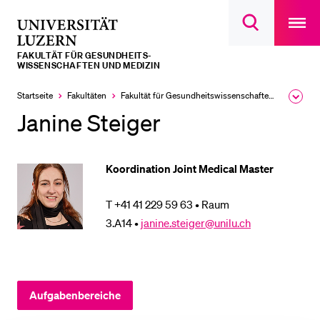
Open
main
Universität
Suchdialog
navigatio
LETZTE SUCHEN
öffnen
overlay
Luzern
FAKULTÄT FÜR GESUNDHEITS­­
Sie haben noch keine Suche getätigt.
WISSENSCHAFTEN UND MEDIZIN
DIE UNI FÜR…
Startseite
Fakultäten
Fakultät für Gesundheits­­wissenschaften und Medizin
Ausk
des
Janine Steiger
Schulklassen und Lehrpersonen
Brea
Men
Studien­interessierte
Koordination Joint Medical Master
Studierende
Forschende
T +41 41 229 59 63 • Raum
Mitarbeitende
3.A14 •
janine.steiger@unilu.ch
Alumni
Stellensuchende
Förderer
Aufgabenbereiche
Medien