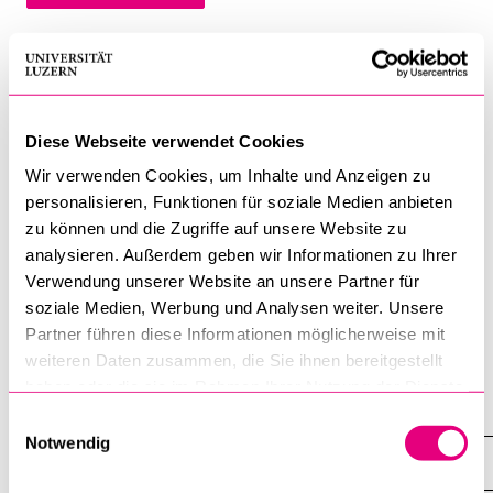
BELIEBTE INHALTE
Aufgabenbereiche
Vorlesungsverzeichnis
Entwicklung des klinischen und praktischen Curriculums
Bibliothek
Diese Webseite verwendet Cookies
Humanmedizin
Wir verwenden Cookies, um Inhalte und Anzeigen zu
Sportangebot
Leitung des studentischen Skills Labs
personalisieren, Funktionen für soziale Medien anbieten
Menuplan Mensa
zu können und die Zugriffe auf unsere Website zu
Leitung des Simulationspersonen-Programms
Anmeldung und Zulassung
analysieren. Außerdem geben wir Informationen zu Ihrer
Verwendung unserer Website an unsere Partner für
​​​​​​​Faculty Development
soziale Medien, Werbung und Analysen weiter. Unsere
Partner führen diese Informationen möglicherweise mit
weiteren Daten zusammen, die Sie ihnen bereitgestellt
haben oder die sie im Rahmen Ihrer Nutzung der Dienste
Fakultät für Gesundheits­­wissenschaften und Medizin
gesammelt haben.
Einwilligungsauswahl
Notwendig
Dekanat