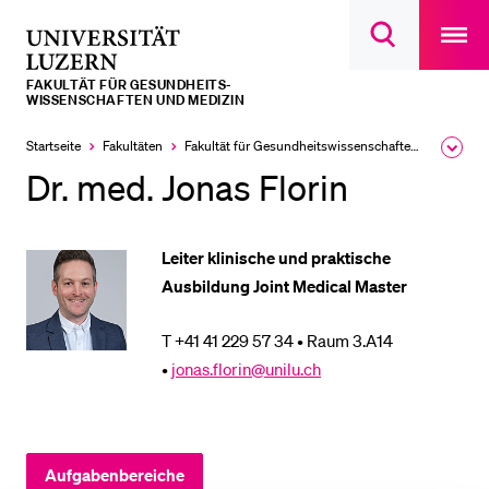
Open
main
Universität
Suchdialog
navigatio
LETZTE SUCHEN
öffnen
overlay
Luzern
FAKULTÄT FÜR GESUNDHEITS­­
Sie haben noch keine Suche getätigt.
WISSENSCHAFTEN UND MEDIZIN
DIE UNI FÜR…
Startseite
Fakultäten
Fakultät für Gesundheits­­wissenschaften und Medizin
Ausk
des
Dr. med. Jonas Florin
Schulklassen und Lehrpersonen
Brea
Men
Studien­interessierte
Leiter klinische und praktische
Studierende
Ausbildung Joint Medical Master
Forschende
Mitarbeitende
T +41 41 229 57 34 • Raum 3.A14
•
jonas.florin@unilu.ch
Alumni
Stellensuchende
Förderer
Aufgabenbereiche
Medien