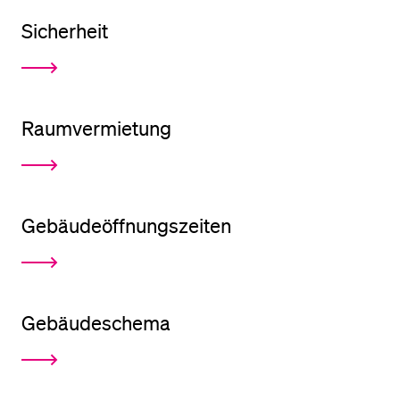
Sicherheit
BELIEBTE INHALTE
Vorlesungsverzeichnis
Bibliothek
Raumvermietung
Sportangebot
Menuplan Mensa
Anmeldung und Zulassung
Gebäudeöffnungszeiten
Gebäudeschema