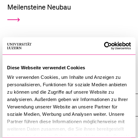
Meilensteine Neubau
Virtueller Flug durchs Gebäude
Diese Webseite verwendet Cookies
Wir verwenden Cookies, um Inhalte und Anzeigen zu
Alle anzeigen
personalisieren, Funktionen für soziale Medien anbieten
Alle
zu können und die Zugriffe auf unsere Website zu
Sektionen
analysieren. Außerdem geben wir Informationen zu Ihrer
des
Hausordnung
Akkordeo
Verwendung unserer Website an unsere Partner für
öffnen
soziale Medien, Werbung und Analysen weiter. Unsere
Partner führen diese Informationen möglicherweise mit
Postadresse
weiteren Daten zusammen, die Sie ihnen bereitgestellt
haben oder die sie im Rahmen Ihrer Nutzung der Dienste