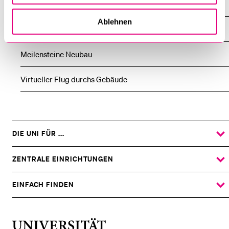
Gebäudeöffnungszeiten
Ablehnen
Gebäudeschema
Meilensteine Neubau
Virtueller Flug durchs Gebäude
DIE UNI FÜR ...
ZEIGE
DAS
%1$S
UNTERMENÜ
ZENTRALE EINRICHTUNGEN
ZEIGE
DAS
%1$S
UNTERMENÜ
EINFACH FINDEN
ZEIGE
DAS
%1$S
UNTERMENÜ
Universität