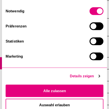
gesammelt haben.
Einwilligungsauswahl
Gebäudeöffnungszeiten
Notwendig
Präferenzen
Gebäudeschema
Statistiken
Campus
Marketing
Uni/PH-Gebäude
A-Z
Details zeigen
Sicherheit
Alle zulassen
Raumvermietung
Auswahl erlauben