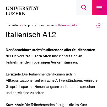
Open
main
Universität
Suchdialog
navigatio
LETZTE SUCHEN
öffnen
overlay
Luzern
Sie haben noch keine Suche getätigt.
Startseite
Campus
Sprachkurse
Italienisch A1.2
Ausk
Aktuell
des
ausgewählt
DIE UNI FÜR…
Italienisch A1.2
Brea
Men
Schulklassen und Lehrpersonen
Studien­interessierte
Der Sprachkurs steht Studierenden aller Studienstufen
der Universität Luzern offen und richtet sich an
Studierende
Teilnehmende mit geringen Vorkenntnissen.
Forschende
Mitarbeitende
Lernziele
: Die Teilnehmenden können sich in
Alltagssituationen auf einfache Art verständigen, wenn die
Alumni
Gesprächspartner/innen langsam und deutlich sprechen
Stellensuchende
und bereit sind zu helfen.
Förderer
Kursinhalt
: Die Teilnehmenden festigen die im Kurs
Medien