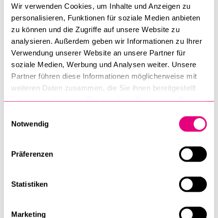
freie Plätze im Kurs vorhanden sind.
Wir verwenden Cookies, um Inhalte und Anzeigen zu
personalisieren, Funktionen für soziale Medien anbieten
zu können und die Zugriffe auf unsere Website zu
Die Online-Anmeldung wird am 01.09.2026 auf dieser Seite
analysieren. Außerdem geben wir Informationen zu Ihrer
freigeschaltet. Die Platzzahl ist beschränkt.
Verwendung unserer Website an unsere Partner für
soziale Medien, Werbung und Analysen weiter. Unsere
Lehrmittel
: Wir arbeiten weiter mit
Nuovo Espresso plus 1
–
Partner führen diese Informationen möglicherweise mit
einsprachige Ausgabe, Buch mit Code; Luciana Ziglio,
weiteren Daten zusammen, die Sie ihnen bereitgestellt
Giovanna Rizzo; Alma/Hueber (
2025
); ISBN 978-3-19-
haben oder die sie im Rahmen Ihrer Nutzung der Dienste
705466-7
gesammelt haben.
Einwilligungsauswahl
Notwendig
Wichtig!
Nur diese Ausgabe (Nuovo Espresso
plus)
erwerben, keine anderen!
Präferenzen
Eine Rechnung über die
Kursgebühren
wird den
Statistiken
angemeldeten Studierenden in den ersten Wochen des
Semesters zugesandt.
Marketing