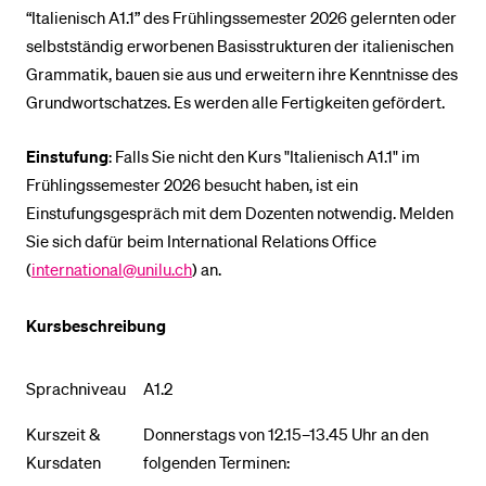
“Italienisch A1.1” des Frühlingssemester 2026 gelernten oder
selbstständig erworbenen Basisstrukturen der italienischen
BELIEBTE INHALTE
Grammatik, bauen sie aus und erweitern ihre Kenntnisse des
Grundwortschatzes. Es werden alle Fertigkeiten gefördert.
Vorlesungsverzeichnis
Bibliothek
Einstufung
: Falls Sie nicht den Kurs "Italienisch A1.1" im
Sportangebot
Frühlingssemester 2026 besucht haben, ist ein
Einstufungsgespräch mit dem Dozenten notwendig. Melden
Menuplan Mensa
Sie sich dafür beim International Relations Office
Anmeldung und Zulassung
(
international@unilu.ch
) an.
Kursbeschreibung
Sprachniveau
A1.2
Kurszeit &
Donnerstags von 12.15–13.45 Uhr an den
Kursdaten
folgenden Terminen: