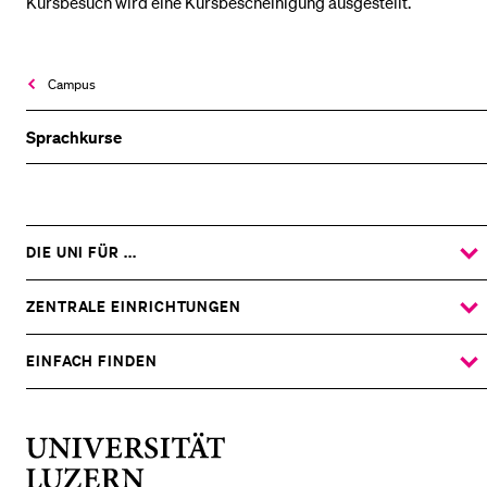
Kursbesuch wird eine Kursbescheinigung ausgestellt.
Campus
Sprachkurse
DIE UNI FÜR ...
ZEIGE
DAS
%1$S
UNTERMENÜ
ZENTRALE EINRICHTUNGEN
ZEIGE
DAS
%1$S
UNTERMENÜ
EINFACH FINDEN
ZEIGE
DAS
%1$S
UNTERMENÜ
Universität
Luzern