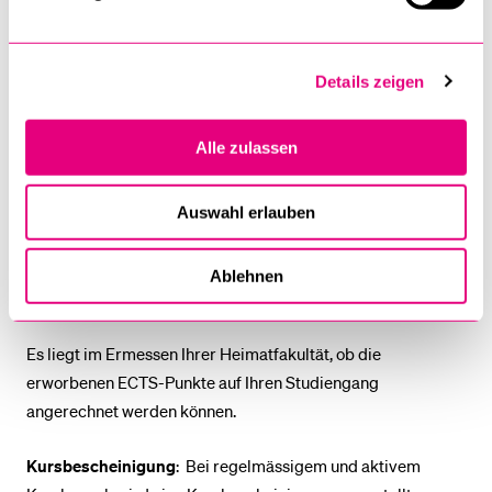
Leistungsnachweis, ECTS-Punkte und Aufwand
Für die Teilnahme am Semesterkurs können 2 ECTS-Punkte
erworben werden, wenn folgende Bedingungen erfüllt sind:
Details zeigen
Regelmässige und aktive Teilnahme am Unterricht
Alle zulassen
(max. 2 Absenzen);
Erbringen der verlangten Leistungsnachweise;
Auswahl erlauben
Vertiefen des Lernstoffs im Selbststudium und
Ausführen der Hausaufgaben.
Ablehnen
Es liegt im Ermessen Ihrer Heimatfakultät, ob die
erworbenen ECTS-Punkte auf Ihren Studiengang
angerechnet werden können.
Kursbescheinigung
: Bei regelmässigem und aktivem