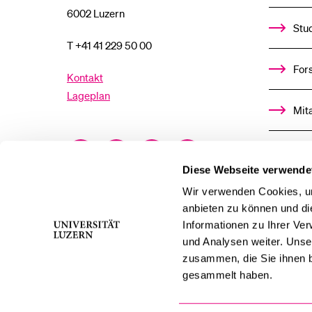
6002 Luzern
Stu
T +41 41 229 50 00
For
Kontakt
Lageplan
Mit
Facebook
Twitter
YouTube
Instagram
Alu
Diese Webseite verwende
LinkedIn
TikTok
Bluesky
Ste
Wir verwenden Cookies, um
anbieten zu können und di
Informationen zu Ihrer Ve
För
und Analysen weiter. Unse
zusammen, die Sie ihnen b
Med
gesammelt haben.