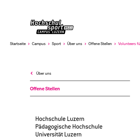
Universität
LETZTE SUCHEN
Luzern
Sie haben noch keine Suche getätigt.
Startseite
Campus
Sport
Über uns
Offene Stellen
Volunteers fü
Aktuell
ausgewählt
Über uns
Offene Stellen
Hochschulsport
Campus
Luzern