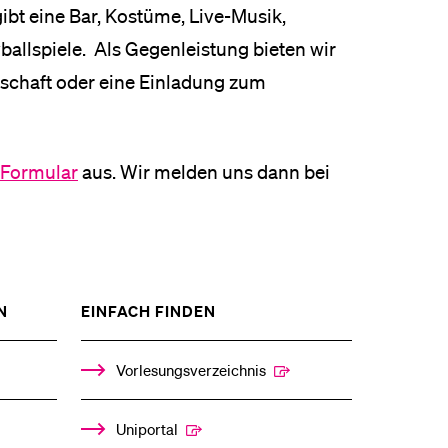
bt eine Bar, Kostüme, Live-Musik,
eldung und Zulassung
allspiele. Als Gegenleistung bieten wir
dschaft oder eine Einladung zum
Formular
aus. Wir melden uns dann bei
ZEIGE
ZEIGE
N
EINFACH FINDEN
DAS
DAS
%1$S
%1$S
UNTERMENÜ
UNTERMENÜ
Vorlesungsverzeichnis
Uniportal