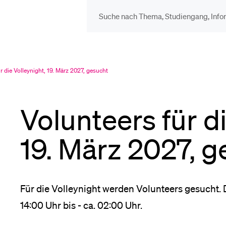
DIE UNI FÜR…
BEL
Schulklassen und
Vor
r die Volleynight, 19. März 2027, gesucht
Lehrpersonen
Volunteers für di
Bib
Studien­interessierte
19. März 2027, g
Spo
Studierende
Für die Volleynight werden Volunteers gesucht. 
Men
14:00 Uhr bis - ca. 02:00 Uhr.