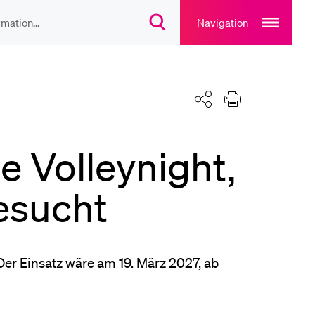
Open
main
Navigation
Suchdialog
navigation
öffnen
overlay
IEBTE INHALTE
Teilen
Drucken
lesungsverzeichnis
e Volleynight,
liothek
esucht
rtangebot
Der Einsatz wäre am 19. März 2027, ab
uplan Mensa