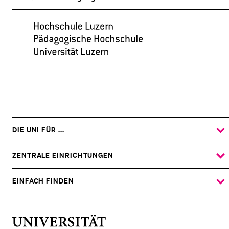
Hochschulsport
Campus
Luzern
DIE UNI FÜR ...
ZEIGE
DAS
%1$S
UNTERMENÜ
ZENTRALE EINRICHTUNGEN
ZEIGE
DAS
%1$S
UNTERMENÜ
EINFACH FINDEN
ZEIGE
DAS
%1$S
UNTERMENÜ
Universität