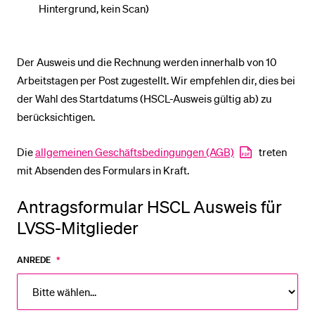
Hintergrund, kein Scan)
BELIEBTE INHALTE
Der Ausweis und die Rechnung werden innerhalb von 10
Vorlesungsverzeichnis
Arbeitstagen per Post zugestellt. Wir empfehlen dir, dies bei
Bibliothek
der Wahl des Startdatums (HSCL-Ausweis gültig ab) zu
Sportangebot
berücksichtigen.
Menuplan Mensa
Die
allgemeinen Geschäftsbedingungen (AGB)
treten
Anmeldung und Zulassung
mit Absenden des Formulars in Kraft.
Antragsformular HSCL Ausweis für
LVSS-Mitglieder
ANREDE
*