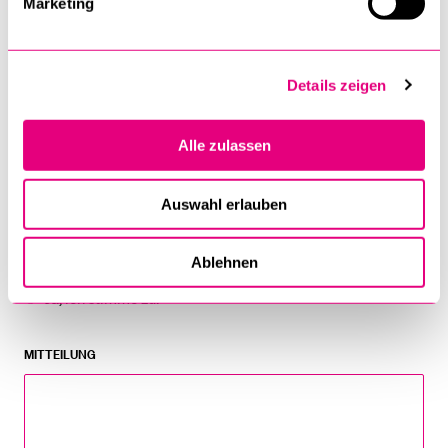
Marketing
2.
DATEI UPLOAD: KOPIE ID, PASS ODER FÜHRERAUSWEIS
*
Details zeigen
Alle zulassen
3.
DATEI UPLOAD: PORTRAITFOTO (JPG-DATEI, AKTUELL UND GUTE
QUALITÄT, RUHIGER HINTERGRUND, KEIN SCAN)
*
Auswahl erlauben
DIE ALLGEMEINEN GESCHÄFTSBEDINGUNGEN (AGB) HABE ICH
Ablehnen
GELESEN UND STIMME ZU (SIEHE PDF OBEN).
*
Ja, ich stimme zu.
MITTEILUNG