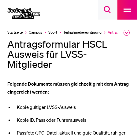
Open
main
Universität
Suchdialog
navigatio
LETZTE SUCHEN
öffnen
overlay
Luzern
Sie haben noch keine Suche getätigt.
Startseite
Campus
Sport
Teilnahme­­berechtigung
Antragsformular HSCL Ausweis für LVSS-Mitglieder
Ausk
Aktuell
des
ausgewählt
DIE UNI FÜR…
Antragsformular HSCL
Brea
Men
Ausweis für LVSS-
Schulklassen und Lehrpersonen
Mitglieder
Studien­interessierte
Studierende
Forschende
Folgende Dokumente müssen gleichzeitig mit dem Antrag
eingereicht werden:
Mitarbeitende
Alumni
Kopie gültiger LVSS-Ausweis
Stellensuchende
Kopie ID, Pass oder Führerausweis
Förderer
Passfoto (JPG-Datei, aktuell und gute Qualität, ruhiger
Medien