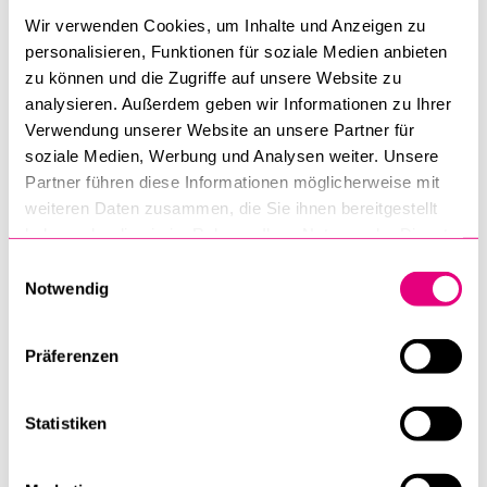
Wir verwenden Cookies, um Inhalte und Anzeigen zu
personalisieren, Funktionen für soziale Medien anbieten
zu können und die Zugriffe auf unsere Website zu
AUSWEISART
*
analysieren. Außerdem geben wir Informationen zu Ihrer
Verwendung unserer Website an unsere Partner für
soziale Medien, Werbung und Analysen weiter. Unsere
Partner führen diese Informationen möglicherweise mit
HSCL-AUSWEIS GÜLTIG AB (GENAUES DATUM), BITTE RECHNE DIE 10
weiteren Daten zusammen, die Sie ihnen bereitgestellt
TAGE BEARBEITUNGSZEIT MIT EIN.
*
haben oder die sie im Rahmen Ihrer Nutzung der Dienste
gesammelt haben.
Einwilligungsauswahl
Notwendig
3 UPLOADS
20 MB
Präferenzen
jpg
jpeg
gif
png
pdf
doc
docx
xls
xlsx
ppt
pptx
Dateiart:
,
,
,
,
,
,
,
,
,
,
Max. Dateigrösse: 20 MB
Statistiken
1.
DATEI UPLOAD: KOPIE GÜLTIGER LVSS-AUSWEIS
*