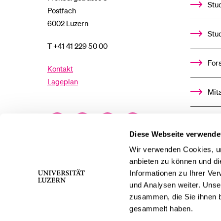
Stud
Postfach
6002 Luzern
Stu
T +41 41 229 50 00
For
Kontakt
Lageplan
Mit
Facebook
Twitter
YouTube
Instagram
Alu
Diese Webseite verwende
LinkedIn
TikTok
Bluesky
Ste
Wir verwenden Cookies, um
anbieten zu können und di
Informationen zu Ihrer Ve
För
und Analysen weiter. Unse
zusammen, die Sie ihnen b
Med
gesammelt haben.