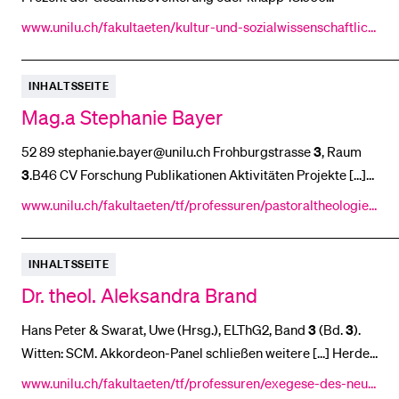
Personen [...] zurückzuführen: In den letzten 50 Jahren sind
www.unilu.ch/fakultaeten/kultur-und-sozialwissenschaftlich
ungefähr
3
.000 Schweizer Juden und Jüdinnen nach Israel
e-fakultaet/institute/zentrum-religionsforschung/religionen
BELIEBTE INHALTE
ausgewandert [...] schon waren jüdische Kaufleute mit den
-schweiz/religionen/judentum/
Vorlesungsverzeichnis
INHALTSSEITE
Römern im
3
. und 4. Jh. in die Schweiz gekommen.
Geschichte S
Mag.a Stephanie Bayer
Bibliothek
Sportangebot
52 89 stephanie.bayer@unilu.ch Frohburgstrasse
3
, Raum
3
.B46 CV Forschung Publikationen Aktivitäten Projekte [...]
Menuplan Mensa
Potential“ des Christentums, in: IRP Impulse 1 (2024), 20–
25
.
www.unilu.ch/fakultaeten/tf/professuren/pastoraltheologie/
Anmeldung und Zulassung
Bayer, Stephanie: Trans* in the Roman Catholic Church [...]
mitarbeitende/stephanie-bayer/
(Editionen und Studien zur Geschichte der Sexualitäten
3
),
INHALTSSEITE
Bamberg 2025, 301–322, https://doi.org/10.20378
Dr. theol. Aleksandra Brand
Hans Peter & Swarat, Uwe (Hrsg.), ELThG2, Band
3
(Bd.
3
).
Witten: SCM. Akkordeon-Panel schließen weitere [...] Herder.
Akkordeon-Panel schließen Interview Brand, A. (
25
. März
www.unilu.ch/fakultaeten/tf/professuren/exegese-des-neue