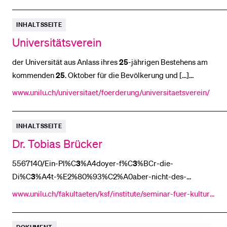
2024). Der Wert des Lebens ist nicht bezifferbar:
n-testaments/mitarbeitende/dr-theol-aleksandra-brand/
INHALTSSEITE
Universitätsverein
der Universität aus Anlass ihres
25
-jährigen Bestehens am
kommenden
25
. Oktober für die Bevölkerung und [...]
Kontakt Universitätsverein Luzern Frohburgstrasse
3
www.unilu.ch/universitaet/foerderung/universitaetsverein/
Postfach 6002 Luzern Geschäftsstelle Mirjam Meyer
INHALTSSEITE
Dr. Tobias Brücker
5567140/Ein-Pl%C
3
%A4doyer-f%C
3
%BCr-die-
Di%C
3
%A4t-%E2%80%93%C2%A0aber-nicht-des-
K%C
3
%B6rperkults-wegen [...]
www.unilu.ch/fakultaeten/ksf/institute/seminar-fuer-kultur
SEHNSUCHTSORT_KINO_web.pdf Brücker, T. (2015). 2,
3
wissenschaften-und-wissenschaftsforschung/kulturwissens
Milliarden Aufrufe!? – Faszination Zahlen früher und [...] und
chaften/mitarbeitende/tobias-bruecker/