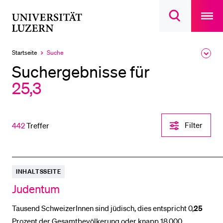
Open
main
Universität
Suchdialog
navigatio
LETZTE SUCHEN
öffnen
overlay
Luzern
Sie haben noch keine Suche getätigt.
Startseite
Suche
Ausk
Aktuell
des
ausgewählt
DIE UNI FÜR…
Suchergebnisse für
Brea
Men
25,3
Schulklassen und Lehrpersonen
Studien­interessierte
Studierende
Filter-
Filter
442
Treffer
Einstellungen
Forschende
öffnen
Mitarbeitende
Alumni
INHALTSSEITE
Stellensuchende
Judentum
Förderer
Tausend SchweizerInnen sind jüdisch, dies entspricht 0,
25
Medien
Prozent der Gesamtbevölkerung oder knapp 18.000