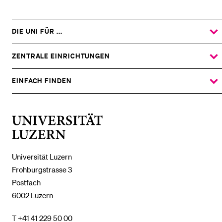
DIE UNI FÜR ...
ZEIGE
DAS
%1$S
UNTERMENÜ
ZENTRALE EINRICHTUNGEN
ZEIGE
DAS
%1$S
UNTERMENÜ
EINFACH FINDEN
ZEIGE
DAS
%1$S
UNTERMENÜ
Universität
Luzern
Universität Luzern
Frohburgstrasse 3
Postfach
6002 Luzern
T +41 41 229 50 00