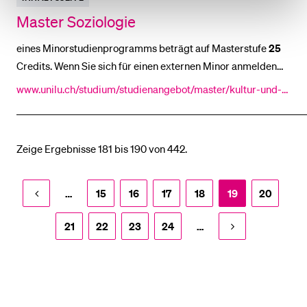
München 2019, VII-LXXX. Das Vermächtnis des Thomas
Master Soziologie
eines Minorstudienprogramms beträgt auf Masterstufe
25
Credits. Wenn Sie sich für einen externen Minor anmelden
[...] der Minor (Nebenfach) auf Masterstufe in der Regel
25
www.unilu.ch/studium/studienangebot/master/kultur-und-s
Credits (Masterprüfungen eingerechnet). Eine Übersicht [...]
ozialwissenschaftliche-fakultaet/soziologie/
Soziologisches Seminar T +41 41 229 55 51 • Raum
3
.A03 •
fabian.zoller@unilu.ch Allgemeine Kontaktangaben
Zeige Ergebnisse 181 bis 190 von 442.
…
15
16
17
18
19
20
21
22
23
24
…