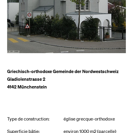
POPULAR CONTENT
Vorlesungsverzeichnis
Bibliothek
Sportangebot
Menuplan Mensa
Anmeldung und Zulassung
Griechisch-orthodoxe Gemeinde der Nordwestschweiz
Gladiolenstrasse 2
4142 Münchenstein
Type de construction:
église grecque-orthodoxe
Superficie bâtie:
environ 1000 m2 (parcelle)