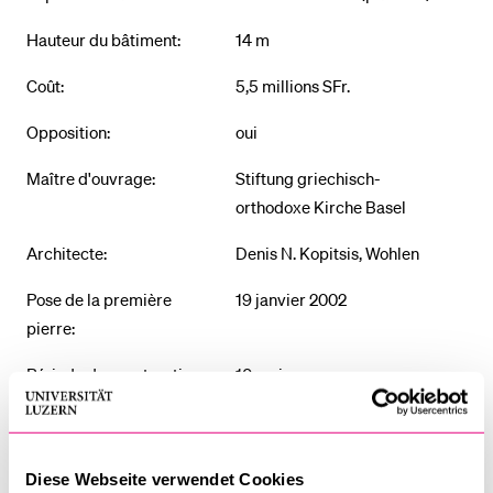
Hauteur du bâtiment:
14 m
Coût:
5,5 millions SFr.
Opposition:
oui
Maître d'ouvrage:
Stiftung griechisch-
orthodoxe Kirche Basel
Architecte:
Denis N. Kopitsis, Wohlen
Pose de la première
19 janvier 2002
pierre:
Période de construction:
10 mois
Inauguration:
12 octobre 2003
Tradition religieuse:
orthodoxe grecque
Diese Webseite verwendet Cookies