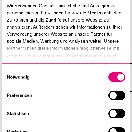
Du début du projet jusqu'à
environ 15 ans
Wir verwenden Cookies, um Inhalte und Anzeigen zu
l'inauguration:
personalisieren, Funktionen für soziale Medien anbieten
zu können und die Zugriffe auf unsere Website zu
analysieren. Außerdem geben wir Informationen zu Ihrer
Show all
Verwendung unserer Website an unsere Partner für
Open
soziale Medien, Werbung und Analysen weiter. Unsere
all
section
Partner führen diese Informationen möglicherweise mit
Situation
of
weiteren Daten zusammen, die Sie ihnen bereitgestellt
accordi
haben oder die sie im Rahmen Ihrer Nutzung der Dienste
gesammelt haben.
Einwilligungsauswahl
Histoire de la construction et motifs de sa
Notwendig
réalisation
Präferenzen
Une figure pour un bâtiment
Statistiken
Voisinage et conflits
Marketing