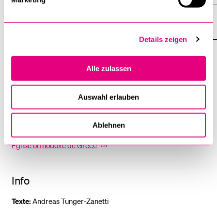
Tradition religieuse
Details zeigen
Alle zulassen
Liens
Site de la paroisse
Auswahl erlauben
Patriarcat œcuménique de Constantinople
Ablehnen
Église orthodoxe de Grèce
Info
Texte:
Andreas Tunger-Zanetti