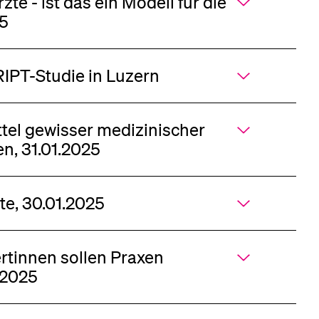
te - ist das ein Modell für die
eldung und Zulassung
25
RIPT-Studie in Luzern
ttel gewisser medizinischer
en, 31.01.2025
ote, 30.01.2025
rtinnen sollen Praxen
.2025