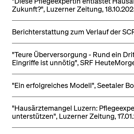
"Diese Pflegeexpertin entlastet Hausärz
Forschende
Anm
Zukunft?", Luzerner Zeitung, 18.10.20
Mitarbeitende
Berichterstattung zum Verlauf der SC
"Teure Überversorgung - Rund ein Dri
Alumni
Eingriffe ist unnötig", SRF HeuteMorg
"Ein erfolgreiches Modell", Seetaler B
Stellensuchende
"Hausärztemangel Luzern: Pflegeexpe
unterstützen", Luzerner Zeitung, 17.01
Förderer