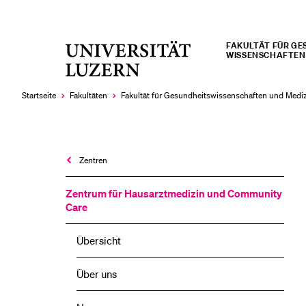
FAKULTÄT FÜR GES
Universität
WISSENSCHAFTEN 
LETZTE SUCHEN
Luzern
Sie haben noch keine Suche getätigt.
Startseite
Fakultäten
Fakultät für Gesundheits­­wissenschaften und Medi
Zentren
Zentrum für Hausarztmedizin und Community
Care
Übersicht
Über uns