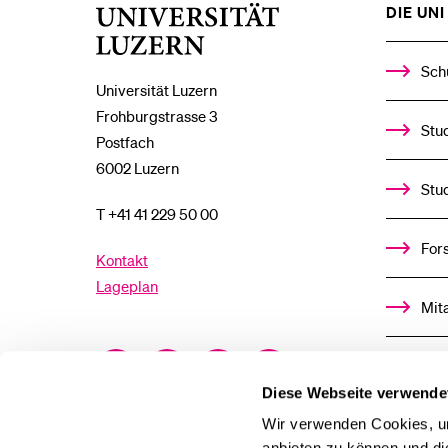
DIE UNI 
Universität
Luzern
Sch
Universität Luzern
Frohburgstrasse 3
Stud
Postfach
6002 Luzern
Stu
T +41 41 229 50 00
For
Kontakt
Lageplan
Mit
Facebook
Twitter
YouTube
Instagram
Alu
Diese Webseite verwende
LinkedIn
TikTok
Bluesky
Ste
Wir verwenden Cookies, um
anbieten zu können und di