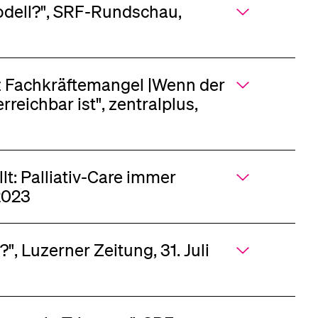
modell?", SRF-Rundschau,
otz Fachkräftemangel |Wenn der
eichbar ist", zentralplus,
lt: Palliativ-Care immer
 2023
", Luzerner Zeitung, 31. Juli