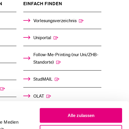
ZEIGE
ZEIGE
N
EINFACH FINDEN
DAS
DAS
%1$S
%1$S
UNTERMENÜ
UNTERMENÜ
Vorlesungsverzeichnis
Uniportal
Follow-Me-Printing­ ­(nur Uni/ZHB-
Standorte)
StudMAIL
OLAT
Alle zulassen
le Medien
ir