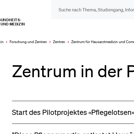
UNDHEITS­­
UND MEDIZIN
DIE UNI FÜR…
BEL
Schulklassen und
Vor
zin
Forschung und Zentren
Zentren
Zentrum für Hausarztmedizin und Com
Lehrpersonen
Zentrum in der 
Bib
Studien­interessierte
Spo
Studierende
Start des Pilotprojektes «Pflegelotsen
Men