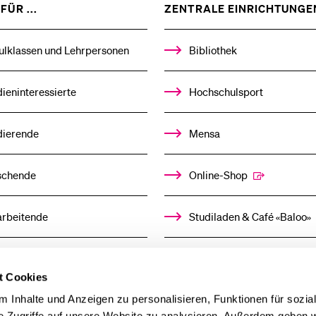
ZEIGE
FÜR ...
ZENTRALE EINRICHTUNGE
DAS
%1$S
UNTERMENÜ
ulklassen und Lehrpersonen
Bibliothek
ieninteressierte
Hochschulsport
dierende
Mensa
schende
Online-Shop
arbeitende
Studiladen & Café «Baloo»
mni
Kindertagesstätte
t Cookies
llensuchende
 Inhalte und Anzeigen zu personalisieren, Funktionen für sozia
e Zugriffe auf unsere Website zu analysieren. Außerdem geben w