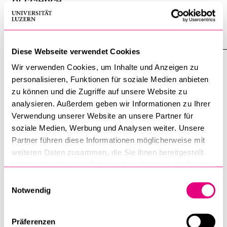
of science
12 February 2025
Diese Webseite verwendet Cookies
Wir verwenden Cookies, um Inhalte und Anzeigen zu
personalisieren, Funktionen für soziale Medien anbieten
zu können und die Zugriffe auf unsere Website zu
analysieren. Außerdem geben wir Informationen zu Ihrer
Verwendung unserer Website an unsere Partner für
soziale Medien, Werbung und Analysen weiter. Unsere
Partner führen diese Informationen möglicherweise mit
weiteren Daten zusammen, die Sie ihnen bereitgestellt
haben oder die sie im Rahmen Ihrer Nutzung der Dienste
gesammelt haben.
Einwilligungsauswahl
Notwendig
Cooperation with European University
Institute extended
Präferenzen