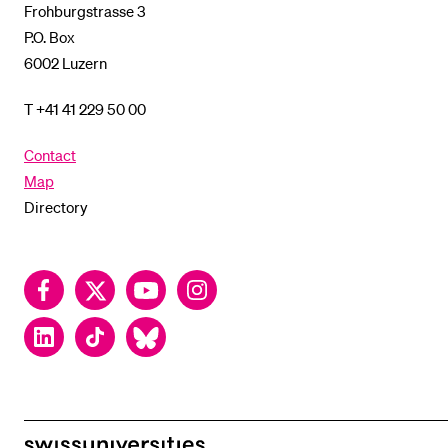
Frohburgstrasse 3
P.O. Box
6002 Luzern
T +41 41 229 50 00
Contact
Map
Directory
Facebook
Twitter
YouTube
Instagram
LinkedIn
TikTok
Bluesky