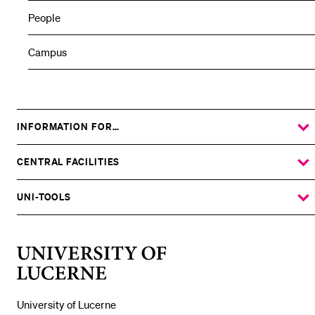
People
Campus
INFORMATION FOR…
SHOW
THE
%1$S
SUBMENU
CENTRAL FACILITIES
SHOW
THE
%1$S
SUBMENU
UNI-TOOLS
SHOW
THE
%1$S
SUBMENU
University
of
Lucerne
University of Lucerne