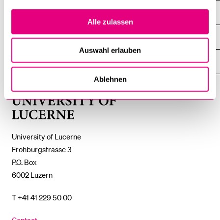
INFORMATION FOR…
SHOW
Alle zulassen
THE
%1$S
SUBMENU
CENTRAL FACILITIES
SHOW
THE
Auswahl erlauben
%1$S
SUBMENU
UNI-TOOLS
SHOW
THE
Ablehnen
%1$S
SUBMENU
University
of
Lucerne
University of Lucerne
Frohburgstrasse 3
P.O. Box
6002 Luzern
T +41 41 229 50 00