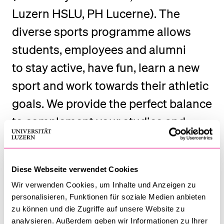
POPULAR CONTENT
Luzern HSLU, PH Lucerne). The
diverse sports programme allows
Course catalogue
Library
students, employees and alumni
Sports programme
to stay active, have fun, learn a new
Menu Canteen
sport and work towards their athletic
Application and Admission
goals. We provide the perfect balance
to complement your studies and
daily life!
Further information is available
in
Diese Webseite verwendet Cookies
Wir verwenden Cookies, um Inhalte und Anzeigen zu
German
.
personalisieren, Funktionen für soziale Medien anbieten
zu können und die Zugriffe auf unsere Website zu
analysieren. Außerdem geben wir Informationen zu Ihrer