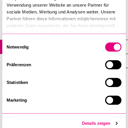
Verwendung unserer Website an unsere Partner für
soziale Medien, Werbung und Analysen weiter. Unsere
Partner führen diese Informationen möglicherweise mit
weiteren Daten zusammen, die Sie ihnen bereitgestellt
haben oder die sie im Rahmen Ihrer Nutzung der Dienste
Campus
gesammelt haben.
Einwilligungsauswahl
Sport
Notwendig
Health week
Präferenzen
Hochschulsport
Statistiken
Campus
Luzern
Marketing
Details zeigen