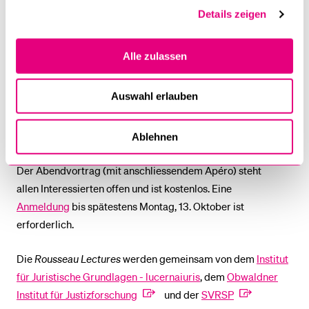
werden, wie das Verfassungsrecht zur Lösung globaler und
Details zeigen
lokaler Herausforderungen beitragen kann.
Alle zulassen
Eine vertiefende Auseinandersetzung mit den im Vortrag
angesprochenen Themen findet in einer anschliessenden
Auswahl erlauben
Masterclass
(Freitag, 24. Oktober, 09.15-13.00) statt.
Organisation und Moderation:
Prof. Dr. Michele Luminati
(Universität Luzern). Weitere Infos über den Link.
Ablehnen
Der Abendvortrag (mit anschliessendem Apéro) steht
allen Interessierten offen und ist kostenlos. Eine
Anmeldung
bis spätestens Montag, 13. Oktober ist
erforderlich.
Die
Rousseau Lectures
werden gemeinsam von dem
Institut
für Juristische Grundlagen - lucernaiuris
, dem
Obwaldner
Institut für Justizforschung
und der
SVRSP