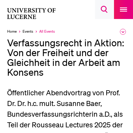
Open
main
University
Open
navigatio
RECENT SEARCHES
search
overlay
of
overlay
You haven't performed any searches yet.
Lucerne
Home
Events
All Events
Expa
Currently
the
selected
INFORMATION FOR…
Verfassungsrecht in Aktion:
brea
men
Von der Freiheit und der
Prospective Students
Gleichheit in der Arbeit am
Current Students
Konsens
Researchers
Staff
Alumni
Öffentlicher Abendvortrag von Prof.
Jobseekers
Dr. Dr. h.c. mult. Susanne Baer,
Donors
Bundesverfassungsrichterin a.D., als
Media
Teil der Rousseau Lectures 2025 der