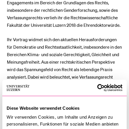
Engagements im Bereich der Grundlagen des Rechts,
insbesondere der rechtlichen Genderforschung, sowie des
Verfassungsrechts verlieh ihr die Rechtswissenschaftliche
Fakultät der Universität Luzern 2018 die Ehrendoktorwürde.
Ihr Vortrag widmet sich den aktuellen Herausforderungen
für Demokratie und Rechtsstaatlichkeit, insbesondere in den
Bereichen Klima- und soziale Gerechtigkeit, Gleichheit und
Meinungsfreiheit. Aus einer rechtskritischen Perspektive
wird das Spannungsfeld von Recht als lebendige Praxis
analysiert. Dabei wird beleuchtet, wie Verfassungsrecht
nicht nur als normativer Rahmen, sondern auch als
dynamisches Instrument gesellschaftlicher
Aushandlungsprozesse fungiert. Besonderes Augenmerk
liegt auf der Frage, wie durch rechtliche Mechanismen ein
Diese Webseite verwendet Cookies
inklusiver Konsens in einer zunehmend polarisierten Welt
Wir verwenden Cookies, um Inhalte und Anzeigen zu
erreicht werden kann.
personalisieren, Funktionen für soziale Medien anbieten