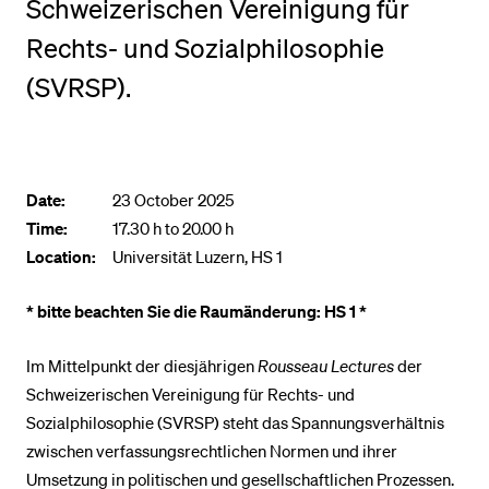
Schweizerischen Vereinigung für
POPULAR CONTENT
Rechts- und Sozialphilosophie
Course catalogue
(SVRSP).
Library
Sports programme
Menu Canteen
Date:
23 October 2025
Application and Admission
Time:
17.30 h to 20.00 h
Location:
Universität Luzern, HS 1
* bitte beachten Sie die Raumänderung: HS 1 *
Im Mittelpunkt der diesjährigen
Rousseau Lectures
der
Schweizerischen Vereinigung für Rechts- und
Sozialphilosophie (SVRSP) steht das Spannungsverhältnis
zwischen verfassungsrechtlichen Normen und ihrer
Umsetzung in politischen und gesellschaftlichen Prozessen.