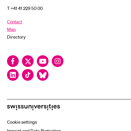
T +41 41 229 50 00
Contact
Map
Directory
Facebook
Twitter
YouTube
Instagram
LinkedIn
TikTok
Bluesky
swissuniversities
Cookie settings
Imprint and Data Protection