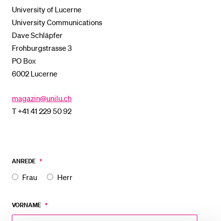
University of Lucerne
POPULAR CONTENT
University Communications
Course catalogue
Dave Schläpfer
Library
Frohburgstrasse 3
PO Box
Sports programme
6002 Lucerne
Menu Canteen
Application and Admission
magazin@unilu.ch
T +41 41 229 50 92
Magazin
ANREDE
*
Frau
Herr
VORNAME
*