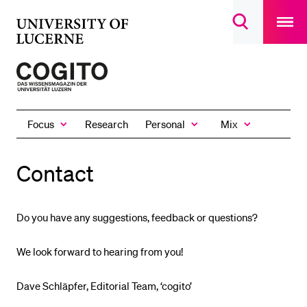
Open
main
University
Open
navigatio
RECENT SEARCHES
search
overlay
of
overlay
You haven't performed any searches yet.
Lucerne
To
the
INFORMATION FOR…
homepage
Prospective Students
Focus
Personal
Mix
Research
of
Show
Show
Show
the
the
the
Current Students
the
Focus
Personal
Mix
magazine
submenu
submenu
submenu
Researchers
Contact
Staff
Alumni
Do you have any suggestions, feedback or questions?
Jobseekers
We look forward to hearing from you!
Donors
Media
Dave Schläpfer, Editorial Team, ‘cogito’