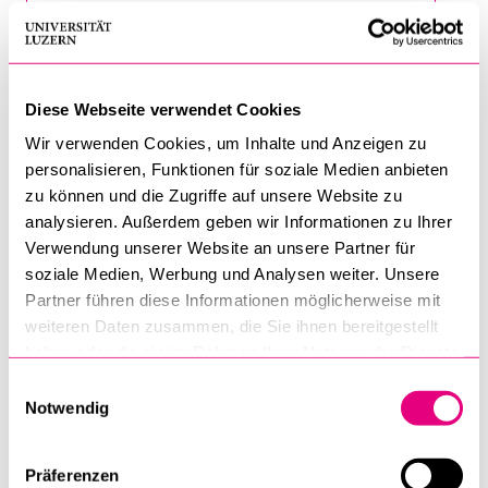
NAME
*
Diese Webseite verwendet Cookies
Wir verwenden Cookies, um Inhalte und Anzeigen zu
personalisieren, Funktionen für soziale Medien anbieten
FIRMA/GESCHÄFT
zu können und die Zugriffe auf unsere Website zu
analysieren. Außerdem geben wir Informationen zu Ihrer
Verwendung unserer Website an unsere Partner für
soziale Medien, Werbung und Analysen weiter. Unsere
Partner führen diese Informationen möglicherweise mit
ADRESSE
weiteren Daten zusammen, die Sie ihnen bereitgestellt
haben oder die sie im Rahmen Ihrer Nutzung der Dienste
gesammelt haben.
Einwilligungsauswahl
Notwendig
PLZ
Präferenzen