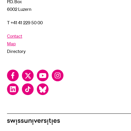
P.O. Box
6002 Luzern
T +41 41 229 50 00
Contact
Map
Directory
Facebook
Twitter
YouTube
Instagram
LinkedIn
TikTok
Bluesky
swissuniversities