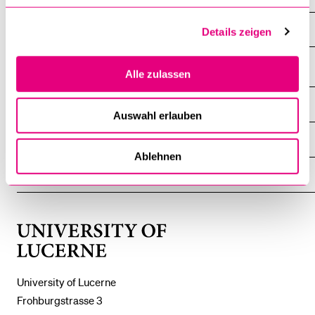
Campus
Details zeigen
Alle zulassen
INFORMATION FOR…
SHOW
Auswahl erlauben
THE
%1$S
SUBMENU
CENTRAL FACILITIES
SHOW
THE
Ablehnen
%1$S
SUBMENU
UNI-TOOLS
SHOW
THE
%1$S
SUBMENU
University
of
Lucerne
University of Lucerne
Frohburgstrasse 3