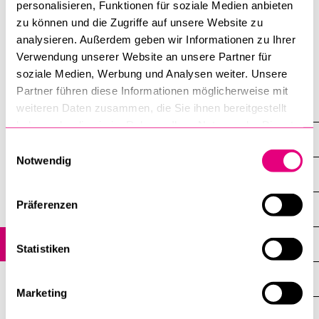
personalisieren, Funktionen für soziale Medien anbieten
Institute of Social Ethics ISE
zu können und die Zugriffe auf unsere Website zu
analysieren. Außerdem geben wir Informationen zu Ihrer
Professorship Theological Ethics and Social Ethics
Verwendung unserer Website an unsere Partner für
soziale Medien, Werbung und Analysen weiter. Unsere
Partner führen diese Informationen möglicherweise mit
News
weiteren Daten zusammen, die Sie ihnen bereitgestellt
haben oder die sie im Rahmen Ihrer Nutzung der Dienste
News
gesammelt haben.
Einwilligungsauswahl
Notwendig
All news
Präferenzen
Research
Teaching
Statistiken
Conference and Presentation Reports
Marketing
People