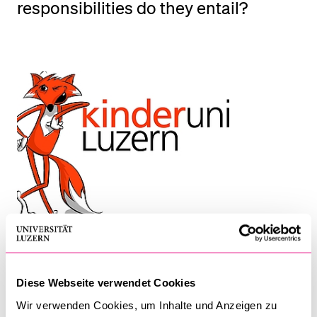
responsibilities do they entail?
POPULAR CONTENT
Course catalogue
Library
Sports programme
Menu Canteen
Application and Admission
Article from May 27, 2022 (www.luzernerzeitung.ch)
Diese Webseite verwendet Cookies
27 May 2022
Wir verwenden Cookies, um Inhalte und Anzeigen zu