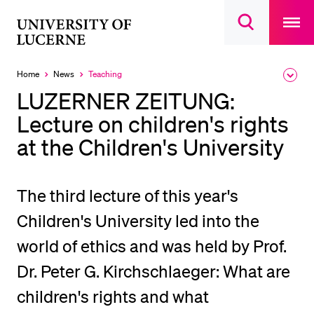
Open
main
University
Open
navigatio
RECENT SEARCHES
search
overlay
of
overlay
You haven't performed any searches yet.
Lucerne
Home
News
Teaching
Expa
Currently
the
selected
INFORMATION FOR…
LUZERNER ZEITUNG:
brea
men
Lecture on children's rights
Prospective Students
at the Children's University
Current Students
Researchers
Staff
The third lecture of this year's
Alumni
Children's University led into the
Jobseekers
world of ethics and was held by Prof.
Donors
Dr. Peter G. Kirchschlaeger: What are
Media
children's rights and what