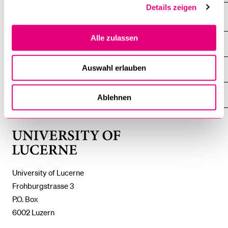
Details zeigen
Alle zulassen
INFORMATION FOR…
SHOW
THE
%1$S
Auswahl erlauben
SUBMENU
CENTRAL FACILITIES
SHOW
THE
%1$S
SUBMENU
UNI-TOOLS
Ablehnen
SHOW
THE
%1$S
SUBMENU
University
of
Lucerne
University of Lucerne
Frohburgstrasse 3
P.O. Box
6002 Luzern