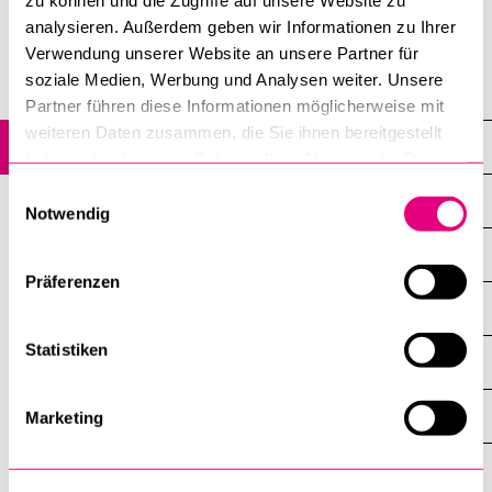
8 April 2022
analysieren. Außerdem geben wir Informationen zu Ihrer
Verwendung unserer Website an unsere Partner für
Center for Human Resource Management
soziale Medien, Werbung und Analysen weiter. Unsere
Partner führen diese Informationen möglicherweise mit
weiteren Daten zusammen, die Sie ihnen bereitgestellt
News
haben oder die sie im Rahmen Ihrer Nutzung der Dienste
gesammelt haben.
Einwilligungsauswahl
All news
Notwendig
Research
Präferenzen
Teaching
Statistiken
Conference and Presentation Reports
People
Marketing
Campus