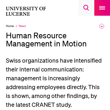
Open
main
University
Open
navigatio
RECENT SEARCHES
search
overlay
of
overlay
You haven't performed any searches yet.
Lucerne
Home
News
Expa
Currently
the
selected
INFORMATION FOR…
Human Resource
brea
men
Management in Motion
Prospective Students
Current Students
Researchers
Swiss organizations have intensified
Staff
their internal communication:
Alumni
management is increasingly
Jobseekers
addressing employees directly. This
Donors
is shown, among other findings, by
Media
the latest CRANET study.