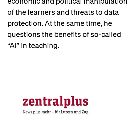
economic and political manipulation
POPULAR CONTENT
of the learners and threats to data
Course catalogue
protection. At the same time, he
Library
questions the benefits of so-called
Sports programme
“AI” in teaching.
Menu Canteen
Application and Admission