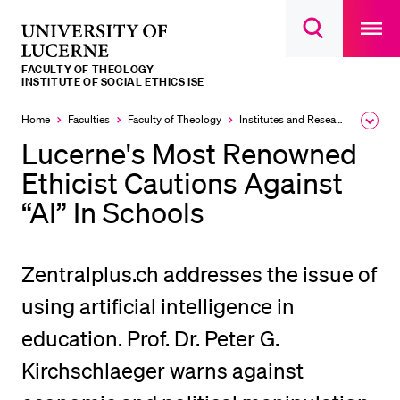
Open
main
University
Open
navigatio
RECENT SEARCHES
search
overlay
of
overlay
FACULTY OF THEOLOGY
You haven't performed any searches yet.
Lucerne
INSTITUTE OF SOCIAL ETHICS ISE
INFORMATION FOR…
Home
Faculties
Faculty of Theology
Institutes and Research Units
Expa
the
Lucerne's Most Renowned
Prospective Students
brea
men
Ethicist Cautions Against
Current Students
“AI” In Schools
Researchers
Staff
Zentralplus.ch addresses the issue of
Alumni
using artificial intelligence in
Jobseekers
education. Prof. Dr. Peter G.
Donors
Media
Kirchschlaeger warns against