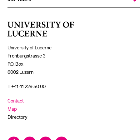
SHOW
THE
%1$S
SUBMENU
University
of
Lucerne
University of Lucerne
Frohburgstrasse 3
P.O. Box
6002 Luzern
T +41 41 229 50 00
Contact
Map
Directory