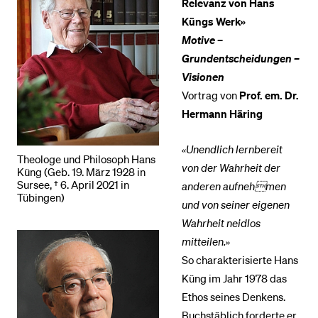
Relevanz von Hans
Küngs Werk»
Motive –
Grundentscheidungen –
Visionen
Vortrag von
Prof. em. Dr.
Hermann Häring
«Unendlich lernbereit
Theologe und Philosoph Hans
von der Wahrheit der
Küng (Geb. 19. März 1928 in
Sursee, † 6. April 2021 in
anderen aufnehmen
Tübingen)
und von seiner eigenen
Wahrheit neidlos
mitteilen.»
So charakterisierte Hans
Küng im Jahr 1978 das
Ethos seines Denkens.
Buchstäblich forderte er