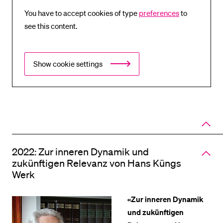
You have to accept cookies of type
preferences
to
see this content.
Show cookie settings
Close
panel
of
accord
2022: Zur inneren Dynamik und
zukünftigen Relevanz von Hans Küngs
Werk
«Zur inneren Dynamik
und zukünftigen