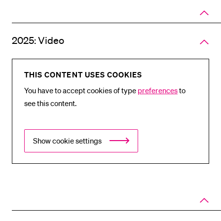
Close
panel
of
accord
2025: Video
THIS CONTENT USES COOKIES
You have to accept cookies of type
preferences
to
see this content.
Show cookie settings
Close
panel
of