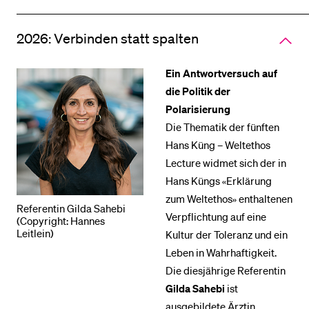
Open
all
section
2026: Verbinden statt spalten
of
accordi
Ein Antwortversuch auf
die Politik der
Polarisierung
Die Thematik der fünften
Hans Küng – Weltethos
Lecture widmet sich der in
Hans Küngs «Erklärung
zum Weltethos» enthaltenen
Referentin Gilda Sahebi
Verpflichtung auf eine
(Copyright: Hannes
Leitlein)
Kultur der Toleranz und ein
Leben in Wahrhaftigkeit.
Die diesjährige Referentin
Gilda Sahebi
ist
ausgebildete Ärztin,