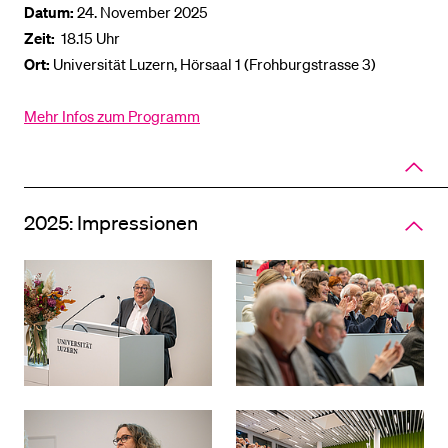
Datum:
24. November 2025
Zeit:
18.15 Uhr
Ort:
Universität Luzern, Hörsaal 1 (Frohburgstrasse 3)
Mehr Infos zum Programm
Close
panel
of
accord
2025: Impressionen