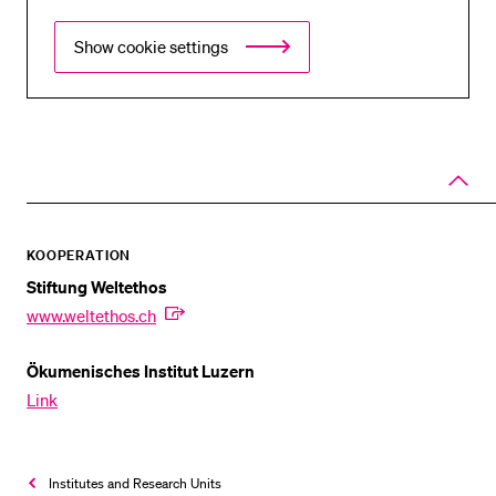
Show cookie settings
Close
panel
of
accord
KOOPERATION
Stiftung Weltethos
www.weltethos.ch
Ökumenisches Institut Luzern
Link
Institutes and Research Units