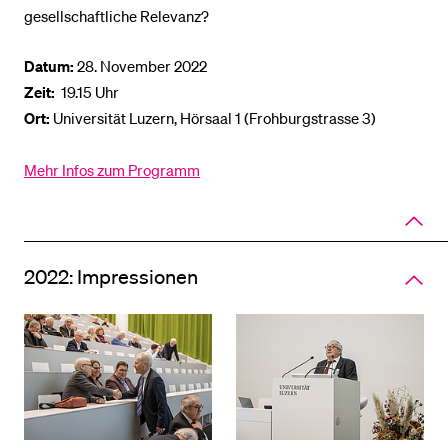
gesellschaftliche Relevanz?
Datum:
28. November 2022
Zeit:
19.15 Uhr
Ort:
Universität Luzern, Hörsaal 1 (Frohburgstrasse 3)
Mehr Infos zum Programm
Close
panel
of
accord
2022: Impressionen