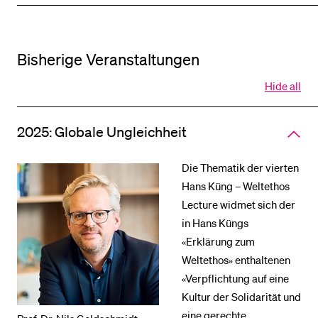
of
accord
Bisherige Veranstaltungen
Clo
Hide all
all
sec
of
2025: Globale Ungleichheit
acc
Die Thematik der vierten
Hans Küng – Weltethos
Lecture widmet sich der
in Hans Küngs
«Erklärung zum
Weltethos» enthaltenen
«Verpflichtung auf eine
Kultur der Solidarität und
eine gerechte