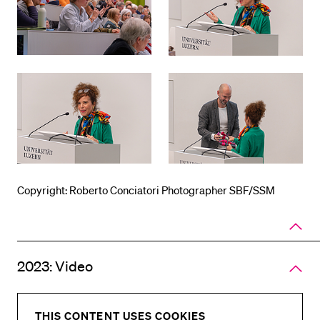
Copyright: Roberto Conciatori Photographer SBF/SSM
Close
panel
of
accord
2023: Video
THIS CONTENT USES COOKIES