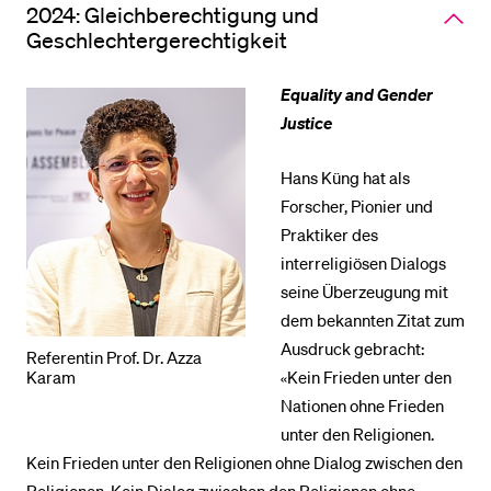
accord
2024: Gleichberechtigung und
Geschlechtergerechtigkeit
Equality and Gender
Justice
Hans Küng hat als
Forscher, Pionier und
Praktiker des
interreligiösen Dialogs
seine Überzeugung mit
dem bekannten Zitat zum
Ausdruck gebracht:
Referentin Prof. Dr. Azza
«Kein Frieden unter den
Karam
Nationen ohne Frieden
unter den Religionen.
Kein Frieden unter den Religionen ohne Dialog zwischen den
Religionen. Kein Dialog zwischen den Religionen ohne