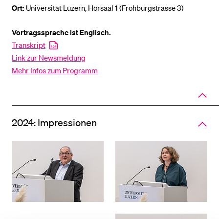
Ort:
Universität Luzern, Hörsaal 1 (Frohburgstrasse 3)
Vortragssprache ist Englisch.
Transkript
Link zur Newsmeldung
Mehr Infos zum Programm
Close
panel
of
accord
2024: Impressionen