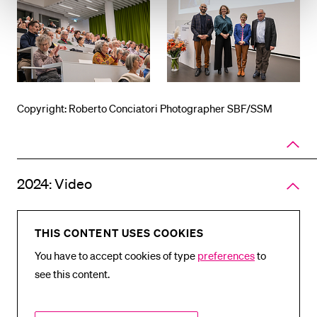
Copyright: Roberto Conciatori Photographer SBF/SSM
Close
panel
of
accord
2024: Video
THIS CONTENT USES COOKIES
You have to accept cookies of type
preferences
to
see this content.