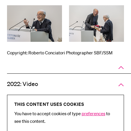
Copyright: Roberto Conciatori Photographer SBF/SSM
Close
panel
of
accord
2022: Video
THIS CONTENT USES COOKIES
You have to accept cookies of type
preferences
to
see this content.