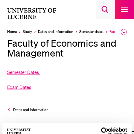
Open
main
University
Open
navigatio
RECENT SEARCHES
search
overlay
of
overlay
You haven't performed any searches yet.
Lucerne
Home
Study
Dates and information
Semester dates
Faculty of Economics and Management
Expa
Currently
the
selected
INFORMATION FOR…
Faculty of Economics and
brea
men
Management
Prospective Students
Current Students
Researchers
Semester Dates
Staff
Exam Dates
Alumni
Jobseekers
Dates and information
Donors
Media
Semester dates