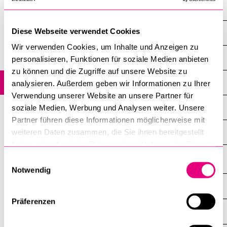
Faculty of Theology
POPULAR CONTENT
Course catalogue
Diese Webseite verwendet Cookies
Faculty of Humanities and Social Sciences
Wir verwenden Cookies, um Inhalte und Anzeigen zu
Library
Faculty of Law
personalisieren, Funktionen für soziale Medien anbieten
Sports programme
zu können und die Zugriffe auf unsere Website zu
Faculty of Economics and Management
Menu Canteen
analysieren. Außerdem geben wir Informationen zu Ihrer
Verwendung unserer Website an unsere Partner für
Application and Admission
Faculty of Health Sciences and Medicine
soziale Medien, Werbung und Analysen weiter. Unsere
Partner führen diese Informationen möglicherweise mit
Faculty of Behavioural Sciences and Psychology
weiteren Daten zusammen, die Sie ihnen bereitgestellt
haben oder die sie im Rahmen Ihrer Nutzung der Dienste
gesammelt haben.
Einwilligungsauswahl
Notwendig
INFORMATION FOR…
SHOW
THE
Präferenzen
%1$S
SUBMENU
CENTRAL FACILITIES
SHOW
THE