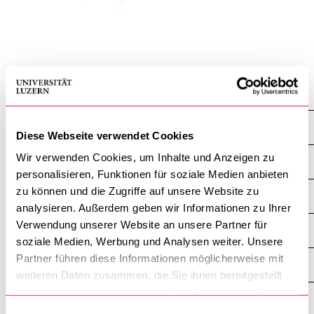
POPULAR CONTENT
Course catalogue
Library
Sports programme
Faculty 2016
Menu Canteen
Faculty 2016
Diese Webseite verwendet Cookies
Application and Admission
Wir verwenden Cookies, um Inhalte und Anzeigen zu
Martina Caroni
personalisieren, Funktionen für soziale Medien anbieten
zu können und die Zugriffe auf unsere Website zu
Sebastian Heselhaus
analysieren. Außerdem geben wir Informationen zu Ihrer
Verwendung unserer Website an unsere Partner für
Marco Kalbusch
soziale Medien, Werbung und Analysen weiter. Unsere
Partner führen diese Informationen möglicherweise mit
Fiona de Londras
weiteren Daten zusammen, die Sie ihnen bereitgestellt
haben oder die sie im Rahmen Ihrer Nutzung der Dienste
Tyler Giannini
gesammelt haben.
Einwilligungsauswahl