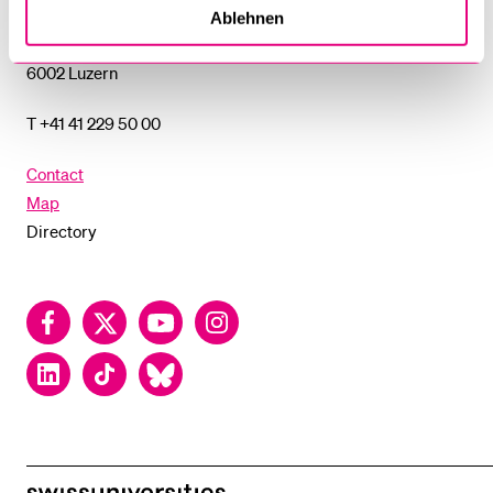
Frohburgstrasse 3
Ablehnen
P.O. Box
6002 Luzern
T +41 41 229 50 00
Contact
Map
Directory
Facebook
Twitter
YouTube
Instagram
LinkedIn
TikTok
Bluesky