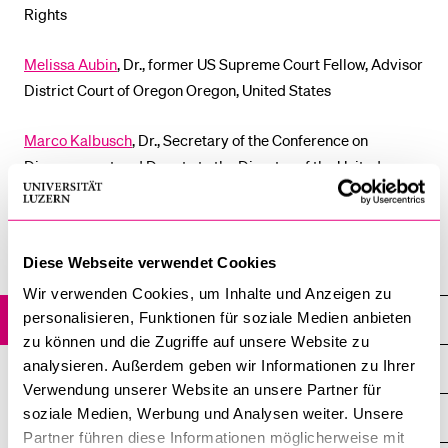
Rights
POPULAR CONTENT
Course catalogue
Melissa Aubin
, Dr., former US Supreme Court Fellow, Advisor
District Court of Oregon Oregon, United States
Library
Sports programme
Marco Kalbusch
, Dr., Secretary of the Conference on
Menu Canteen
Disarmament and Deputy to the Director of the United
Nations Office for Disarmament Affairs, Geneva Switzerland
Application and Admission
Fiona de Londras
, Prof. Dr., University of Birmingham, UK
Diese Webseite verwendet Cookies
Wir verwenden Cookies, um Inhalte und Anzeigen zu
personalisieren, Funktionen für soziale Medien anbieten
Faculty 2016
zu können und die Zugriffe auf unsere Website zu
analysieren. Außerdem geben wir Informationen zu Ihrer
Martina Caroni
Verwendung unserer Website an unsere Partner für
soziale Medien, Werbung und Analysen weiter. Unsere
Sebastian Heselhaus
Partner führen diese Informationen möglicherweise mit