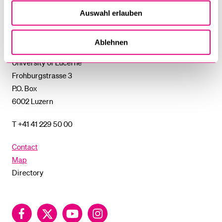
%1$S
SUBMENU
Auswahl erlauben
University
of
Ablehnen
Lucerne
University of Lucerne
Frohburgstrasse 3
P.O. Box
6002 Luzern
T +41 41 229 50 00
Contact
Map
Directory
Facebook
Twitter
YouTube
Instagram