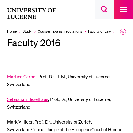
Open
main
University
Open
navigatio
RECENT SEARCHES
search
overlay
of
overlay
You haven't performed any searches yet.
Lucerne
Home
Study
Courses, exams, regulations
Faculty of Law
Courses
Expa
the
INFORMATION FOR…
Faculty 2016
brea
men
Prospective Students
Current Students
Researchers
Martina Caroni
, Prof., Dr. LL.M., University of Lucerne,
Staff
Switzerland
Alumni
Sebastian Heselhaus
, Prof., Dr., University of Lucerne,
Jobseekers
Switzerland
Donors
Media
Mark Villiger, Prof., Dr., University of Zurich,
Switzerland/former Judge at the European Court of Human