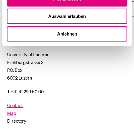
THE
%1$S
SUBMENU
UNI-TOOLS
SHOW
THE
Auswahl erlauben
%1$S
SUBMENU
University
Ablehnen
of
Lucerne
University of Lucerne
Frohburgstrasse 3
P.O. Box
6002 Luzern
T +41 41 229 50 00
Contact
Map
Directory