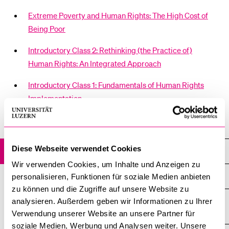
POPULAR CONTENT
Extreme Poverty and Human Rights: The High Cost of
Being Poor
Course catalogue
Library
Introductory Class 2: Rethinking (the Practice of)
Human Rights: An Integrated Approach
Sports programme
Menu Canteen
Introductory Class 1: Fundamentals of Human Rights
Implementation
Application and Admission
Diese Webseite verwendet Cookies
Courses 2014
Wir verwenden Cookies, um Inhalte und Anzeigen zu
Human Rights and Public Health
personalisieren, Funktionen für soziale Medien anbieten
zu können und die Zugriffe auf unsere Website zu
Implementing Human Rights and International Humanitarian
analysieren. Außerdem geben wir Informationen zu Ihrer
Law through Disarmament
Verwendung unserer Website an unsere Partner für
soziale Medien, Werbung und Analysen weiter. Unsere