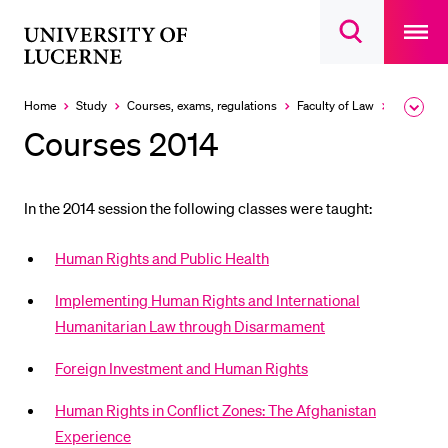
Open
main
University
Open
navigatio
RECENT SEARCHES
search
overlay
of
overlay
You haven't performed any searches yet.
Lucerne
Home
Study
Courses, exams, regulations
Faculty of Law
Courses
Expa
the
INFORMATION FOR…
Courses 2014
brea
men
Prospective Students
Current Students
In the 2014 session the following classes were taught:
Researchers
Human Rights and Public Health
Staff
Implementing Human Rights and International
Alumni
Humanitarian Law through Disarmament
Jobseekers
Foreign Investment and Human Rights
Donors
Media
Human Rights in Conflict Zones: The Afghanistan
Experience