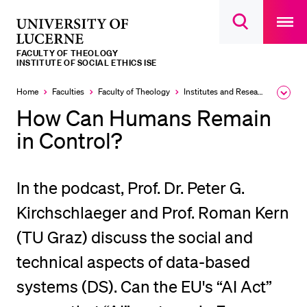
Open
main
University
Open
navigatio
RECENT SEARCHES
search
overlay
of
overlay
FACULTY OF THEOLOGY
You haven't performed any searches yet.
Lucerne
INSTITUTE OF SOCIAL ETHICS ISE
INFORMATION FOR…
Home
Faculties
Faculty of Theology
Institutes and Research Units
Expa
the
How Can Humans Remain
Prospective Students
brea
men
in Control?
Current Students
Researchers
In the podcast, Prof. Dr. Peter G.
Staff
Kirchschlaeger and Prof. Roman Kern
Alumni
Jobseekers
(TU Graz) discuss the social and
Donors
technical aspects of data-based
Media
systems (DS). Can the EU's “AI Act”