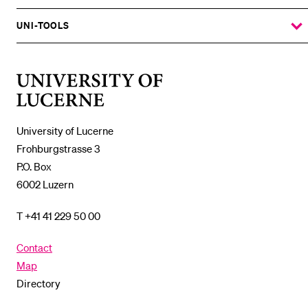
THE
%1$S
SUBMENU
UNI-TOOLS
SHOW
THE
%1$S
SUBMENU
University
of
Lucerne
University of Lucerne
Frohburgstrasse 3
P.O. Box
6002 Luzern
T +41 41 229 50 00
Contact
Map
Directory