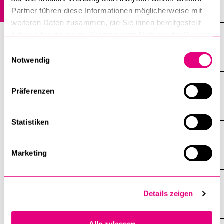
News
Partner führen diese Informationen möglicherweise mit
weiteren Daten zusammen, die Sie ihnen bereitgestellt
Events
haben oder die sie im Rahmen Ihrer Nutzung der Dienste
gesammelt haben.
Einwilligungsauswahl
Profile
Notwendig
Master's Program in Ethics
Präferenzen
Lucerne Summer University: Ethics in a Global Context LSUE
Statistiken
Studies
Marketing
Staff
Research
Details zeigen
Lucerne Graduate School in Ethics LGSE
Alle zulassen