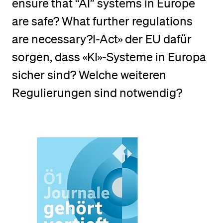
ensure that “AI” systems in Europe
POPULAR CONTENT
are safe? What further regulations
Course catalogue
are necessary?I-Act» der EU dafür
Library
sorgen, dass «KI»-Systeme in Europa
Sports programme
sicher sind? Welche weiteren
Menu Canteen
Regulierungen sind notwendig?
Application and Admission