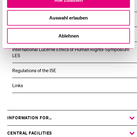
EthicsImpulses
Auswahl erlauben
ISE-Lectures Series
Hans Kueng - Weltethos Lecture
Ablehnen
International Lucerne Ethics of Human Rights-Symposium
LES
Regulations of the ISE
Links
INFORMATION FOR…
SHOW
THE
%1$S
SUBMENU
CENTRAL FACILITIES
SHOW