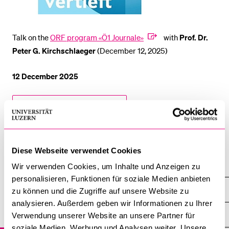
Talk on the
ORF program «Ö1 Journale»
with
Prof. Dr.
Peter G. Kirchschlaeger
(December 12, 2025)
12 December 2025
Institute of Social Ethics ISE
Professorship Theological Ethics and Social Ethics
Diese Webseite verwendet Cookies
Institutes and Research Units
Wir verwenden Cookies, um Inhalte und Anzeigen zu
personalisieren, Funktionen für soziale Medien anbieten
Institute of Social Ethics ISE
zu können und die Zugriffe auf unsere Website zu
analysieren. Außerdem geben wir Informationen zu Ihrer
Overview
Verwendung unserer Website an unsere Partner für
soziale Medien, Werbung und Analysen weiter. Unsere