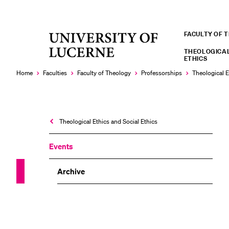
FACULTY OF 
University
RECENT SEARCHES
of
THEOLOGICAL
ETHICS
You haven't performed any searches yet.
Lucerne
Home
Faculties
Faculty of Theology
Professorships
Theological E
Theological Ethics and Social Ethics
Events
Archive