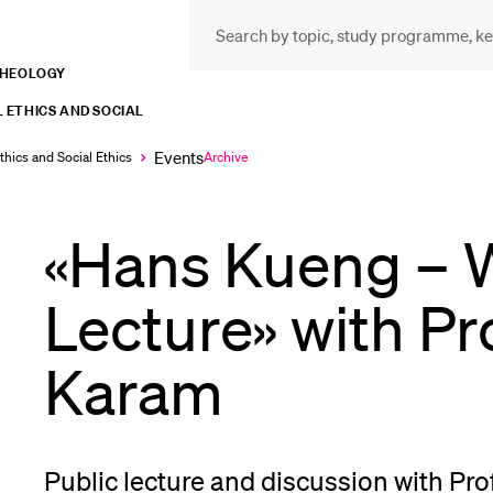
THEOLOGY
INFORMATION FOR…
POP
 ETHICS AND SOCIAL
Prospective Students
Cou
Events
thics and Social Ethics
Archive
Currently
selected
«Hans Kueng – 
Lib
Current Students
Lecture» with Pro
Spo
Karam
Researchers
Men
Staff
Public lecture and discussion with Pro