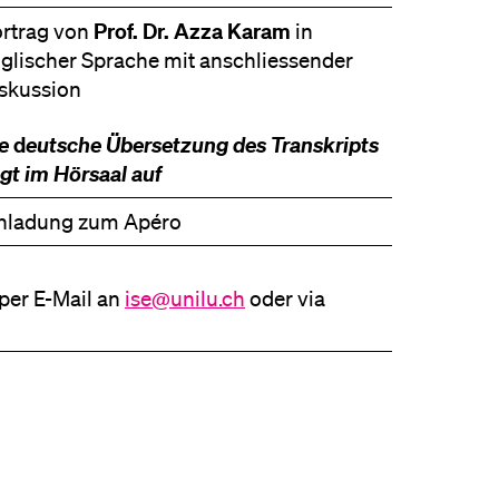
Prof. Dr. Azza Karam
rtrag von
in
glischer Sprache mit anschliessender
skussion
ie
d
eutsche Übersetzung des Transkripts
egt im Hörsaal auf
nladung zum Apéro
per E-Mail an
ise@unilu.ch
oder via