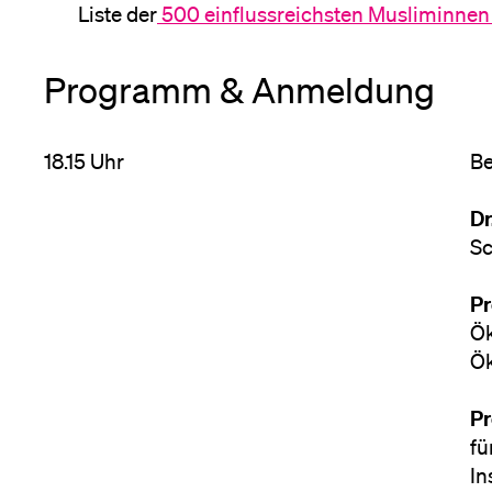
Liste der
500 einflussreichsten Musliminne
Programm & Anmeldung
18.15 Uhr
B
Dr
Sc
Pr
Ök
Ök
Pr
fü
In