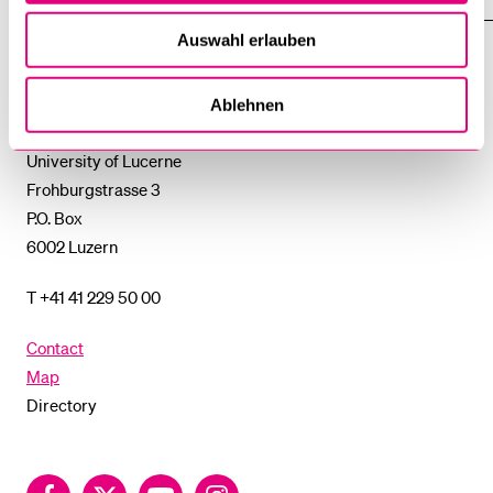
SHOW
THE
%1$S
Auswahl erlauben
SUBMENU
University
Ablehnen
of
Lucerne
University of Lucerne
Frohburgstrasse 3
P.O. Box
6002 Luzern
T +41 41 229 50 00
Contact
Map
Directory
Facebook
Twitter
YouTube
Instagram