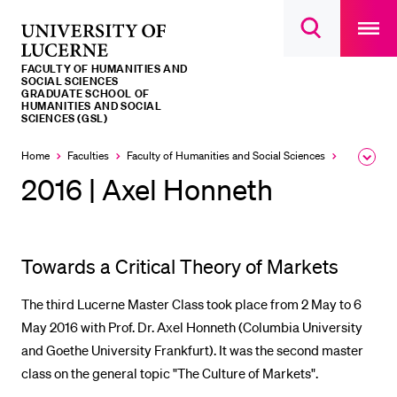
Open
main
University
Open
navigatio
RECENT SEARCHES
search
overlay
of
overlay
FACULTY OF HUMANITIES AND
You haven't performed any searches yet.
Lucerne
SOCIAL SCIENCES
GRADUATE SCHOOL OF
HUMANITIES AND SOCIAL
INFORMATION FOR…
SCIENCES (GSL)
Prospective Students
Home
Faculties
Faculty of Humanities and Social Sciences
Institutes,
Expa
the
2016 | Axel Honneth
Current Students
brea
men
Researchers
Staff
Towards a Critical Theory of Markets
Alumni
Jobseekers
The third Lucerne Master Class took place from 2 May to 6
May 2016 with Prof. Dr. Axel Honneth (Columbia University
Donors
and Goethe University Frankfurt). It was the second master
Media
class on the general topic "The Culture of Markets".