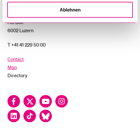
University of Lucerne
Ablehnen
Frohburgstrasse 3
P.O. Box
6002 Luzern
T +41 41 229 50 00
Contact
Map
Directory
Facebook
Twitter
YouTube
Instagram
LinkedIn
TikTok
Bluesky