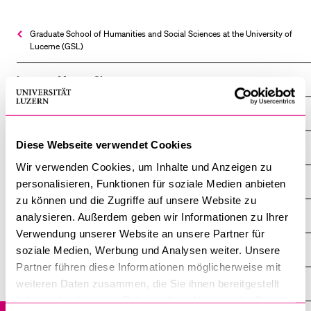
POPULAR CONTENT
Graduate School of Humanities and Social Sciences at the University of
Course catalogue
Lucerne (GSL)
Library
Lucerne Master Class
Sports programme
Menu Canteen
2027 | Lea Ypi
Application and Admission
Diese Webseite verwendet Cookies
2023 | Hanspeter Kriesi
Wir verwenden Cookies, um Inhalte und Anzeigen zu
2021 | Marion Fourcade
personalisieren, Funktionen für soziale Medien anbieten
zu können und die Zugriffe auf unsere Website zu
2019 | Eva Illouz
analysieren. Außerdem geben wir Informationen zu Ihrer
Verwendung unserer Website an unsere Partner für
2018 | Wendy Brown
soziale Medien, Werbung und Analysen weiter. Unsere
Partner führen diese Informationen möglicherweise mit
2017 | Sven Beckert
weiteren Daten zusammen, die Sie ihnen bereitgestellt
haben oder die sie im Rahmen Ihrer Nutzung der Dienste