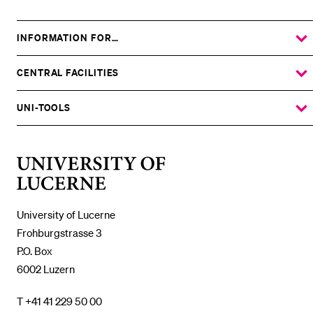
INFORMATION FOR…
SHOW
THE
%1$S
SUBMENU
CENTRAL FACILITIES
SHOW
THE
%1$S
SUBMENU
UNI-TOOLS
SHOW
THE
%1$S
SUBMENU
University
of
Lucerne
University of Lucerne
Frohburgstrasse 3
P.O. Box
6002 Luzern
T +41 41 229 50 00