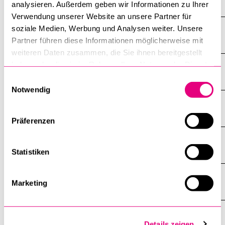
analysieren. Außerdem geben wir Informationen zu Ihrer
Verwendung unserer Website an unsere Partner für
soziale Medien, Werbung und Analysen weiter. Unsere
Printing and copying
Partner führen diese Informationen möglicherweise mit
weiteren Daten zusammen, die Sie ihnen bereitgestellt
haben oder die sie im Rahmen Ihrer Nutzung der Dienste
Remuneration
gesammelt haben.
Einwilligungsauswahl
Notwendig
Semester dates
Präferenzen
Taster courses and support programmes
Statistiken
Wi-Fi
Marketing
Workspaces
Details zeigen