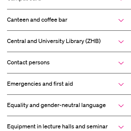
POPULAR CONTENT
Course catalogue
Canteen and coffee bar
Library
Sports programme
Central and University Library (ZHB)
Menu Canteen
Application and Admission
Contact persons
Emergencies and first aid
Equality and gender-neutral language
Equipment in lecture halls and seminar