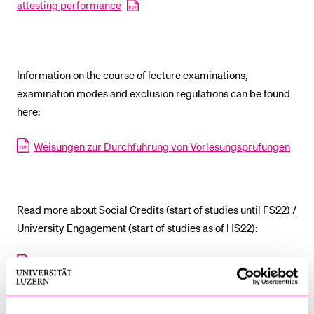
attesting performance
POPULAR CONTENT
Course catalogue
Library
Information on the course of lecture examinations,
Sports programme
examination modes and exclusion regulations can be found
here:
Menu Canteen
Application and Admission
Weisungen zur Durchführung von Vorlesungsprüfungen
Read more about Social Credits (start of studies until FS22) /
University Engagement (start of studies as of HS22):
Social Credits (Übersicht plus Weisungen)
Wegleitung zur Anrechnung des universitären
Engagements