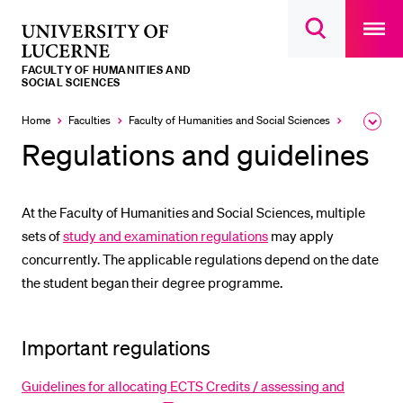
Open
main
University
Open
navigatio
RECENT SEARCHES
search
overlay
of
overlay
FACULTY OF HUMANITIES AND
You haven't performed any searches yet.
Lucerne
SOCIAL SCIENCES
INFORMATION FOR…
Home
Faculties
Faculty of Humanities and Social Sciences
Dean's offi
Expa
the
Regulations and guidelines
Prospective Students
brea
men
Current Students
At the Faculty of Humanities and Social Sciences, multiple
Researchers
sets of
study and examination regulations
may apply
Staff
concurrently. The applicable regulations depend on the date
Alumni
the student began their degree programme.
Jobseekers
Donors
Important regulations
Media
Guidelines for allocating ECTS Credits / assessing and