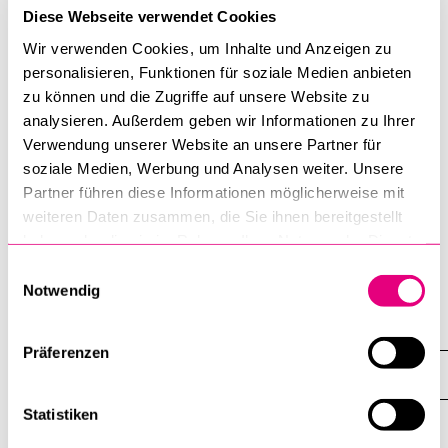
Diese Webseite verwendet Cookies
Wir verwenden Cookies, um Inhalte und Anzeigen zu
personalisieren, Funktionen für soziale Medien anbieten
To support students in writing academic papers, the
zu können und die Zugriffe auf unsere Website zu
following guide is available:
analysieren. Außerdem geben wir Informationen zu Ihrer
Verwendung unserer Website an unsere Partner für
Plagiarism Information Sheet
soziale Medien, Werbung und Analysen weiter. Unsere
Partner führen diese Informationen möglicherweise mit
Merkblatt Plagiate (english)
weiteren Daten zusammen, die Sie ihnen bereitgestellt
haben oder die sie im Rahmen Ihrer Nutzung der Dienste
gesammelt haben.
Einwilligungsauswahl
Notwendig
Dean's office
Präferenzen
External Lecturers
Statistiken
Overview