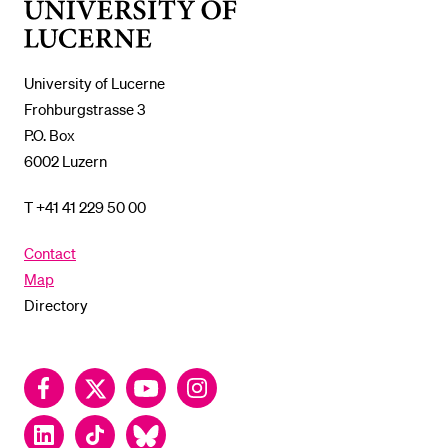
University
of
Lucerne
University of Lucerne
Frohburgstrasse 3
P.O. Box
6002 Luzern
T +41 41 229 50 00
Contact
Map
Directory
Facebook
Twitter
YouTube
Instagram
LinkedIn
TikTok
Bluesky