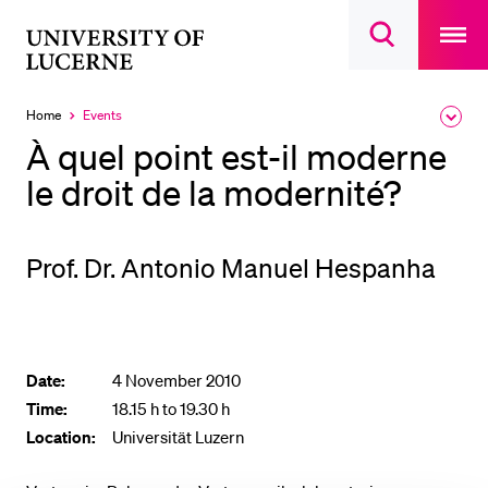
Open
main
University
Open
navigatio
RECENT SEARCHES
search
overlay
of
overlay
You haven't performed any searches yet.
Lucerne
Home
Events
Expa
Currently
the
selected
INFORMATION FOR…
À quel point est-il moderne
brea
men
le droit de la modernité?
Prospective Students
Current Students
Researchers
Prof. Dr. Antonio Manuel Hespanha
Staff
Alumni
Jobseekers
Date:
4 November 2010
Time:
Donors
18.15 h to 19.30 h
Location:
Universität Luzern
Media