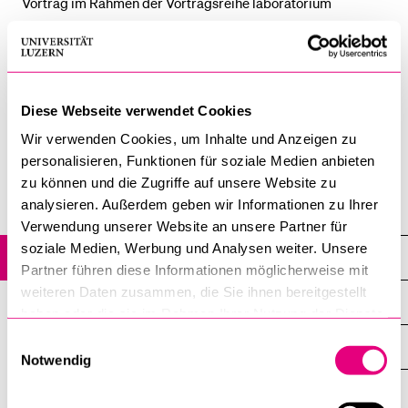
Vortrag im Rahmen der Vortragsreihe laboratorium
POPULAR CONTENT
lucernaiuris
Course catalogue
FILES
Library
Bericht Hespanha
Diese Webseite verwendet Cookies
Sports programme
Wir verwenden Cookies, um Inhalte und Anzeigen zu
Menu Canteen
personalisieren, Funktionen für soziale Medien anbieten
Application and Admission
Institute for Research in the Fundaments of Law –
zu können und die Zugriffe auf unsere Website zu
lucernaiuris
analysieren. Außerdem geben wir Informationen zu Ihrer
Verwendung unserer Website an unsere Partner für
soziale Medien, Werbung und Analysen weiter. Unsere
Events
Partner führen diese Informationen möglicherweise mit
weiteren Daten zusammen, die Sie ihnen bereitgestellt
All Events
haben oder die sie im Rahmen Ihrer Nutzung der Dienste
gesammelt haben.
Einwilligungsauswahl
Archive
Notwendig